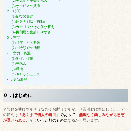
(2)実店舗と現金支払の 〃
(3)サービスの共有
２．時間
(1)反復の集約
(2)反復の排除・自動化
(3)カテゴリ分けと並び替え
(4)再利用と集計しやすさ
３．空間
(1)頻度ごとの整理
(2)一時領域の活用
４．労力・資源
(1)動作、作業
(2)光熱水
(3)通信
(4)キャッシュレス
４．更新履歴
０．はじめに
※誤解を受けやすそうなのでお断りですが、企業活動は別にしてここで
の節約は
「あくまで個人の自由」
であって
、
無理なく楽しみながら恩恵
が受けられる
、そういった類のもの
になるかと思います。