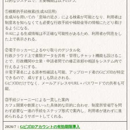
口的なシステムで、主要機能は以下の3つ。
①横断的手続検索(生成AI活用)
生成AIを用いての「意味の近さ」による検索が可能となり、利用者は
制度名を知らなくても必要な行政手続や補助金等の情報にたどり着け
るようになる。
※AIによる生成情報は不正確な可能性があるため、利用者が同意をし
た上で表示される。
②電子ロッカーによるやり取りのデジタル化
行政クラウド上で書類データを共有・管理しチャット機能も設けるこ
とで、行政機関や士業・申請者間での修正依頼や相談をシステム内で
行えるようにする。
※電子署名による原本性確認も可能。アップロード者のGビズIDが特定
できるので、成りすましも防止される。
GビズIDだけでなく、メールアドレスやURL＋パスワードでの共有も可
能。
③手続ジャーニーによる一貫した案内
カフェ開業や創業といった具体的な目的に合わせ、制度所管省庁を問
わず必要な一連の手続をステップ形式で案内し、利用者が迷わずに進
められるようサポートしてくれる。
2026/7：
GビズIDアカウントの有効期限導入