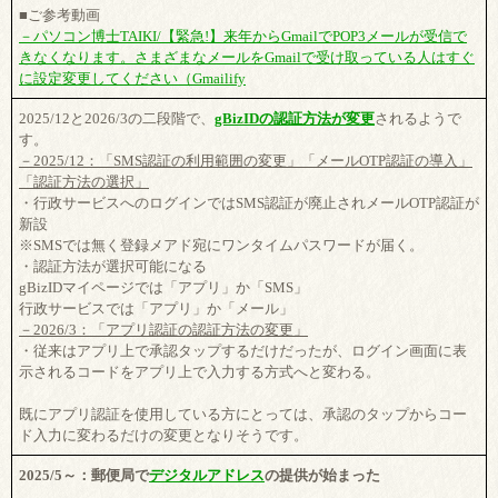
■ご参考動画
－パソコン博士TAIKI/【緊急!】来年からGmailでPOP3メールが受信で
きなくなります。さまざまなメールをGmailで受け取っている人はすぐ
に設定変更してください（Gmailify
2025/12と2026/3の二段階で、
gBizIDの認証方法が変更
されるようで
す。
－2025/12：「SMS認証の利用範囲の変更」「メールOTP認証の導入」
「認証方法の選択」
・行政サービスへのログインではSMS認証が廃止されメールOTP認証が
新設
※SMSでは無く登録メアド宛にワンタイムパスワードが届く。
・認証方法が選択可能になる
gBizIDマイページでは「アプリ」か「SMS」
行政サービスでは「アプリ」か「メール」
－2026/3：「アプリ認証の認証方法の変更」
・従来はアプリ上で承認タップするだけだったが、ログイン画面に表
示されるコードをアプリ上で入力する方式へと変わる。
既にアプリ認証を使用している方にとっては、承認のタップからコー
ド入力に変わるだけの変更となりそうです。
2025/5～：郵便局で
デジタルアドレス
の提供が始まった