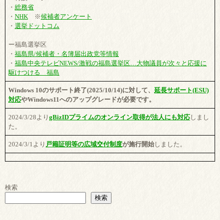
・
総務省
・
NHK
※
候補者アンケート
・
選挙ドットコム
ー福島選挙区
・
福島県/候補者・名簿届出政党等情報
・
福島中央テレビNEWS/激戦の福島選挙区…大物議員が次々と応援に
駆けつける 福島
Windows 10のサポート終了(2025/10/14)に対して、
延長サポート(ESU)
対応
やWindows11へのアップグレードが必要です。
2024/3/28より
gBizIDプライムのオンライン取得が法人にも対応
しまし
た。
2024/3/1より
戸籍証明等の広域交付制度
が施行開始
しました。
検索
検索