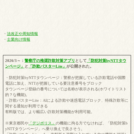
・
法改正や周知情報
・
士業向け情報
2026/3～：
警察庁の推奨詐欺対策アプリ
として
「防犯対策byNTTタウ
ンページ」
と
「詐欺バスターLite」
が公開された。
・防犯対策byNTTタウンページ：警察が把握している詐欺電話や国際
電話に加え、NTTが把握している要注意番号をブロック
タウンページ登録の番号については名称が表示される(ホワイトリスト
的？な機能)。
・詐欺バスターLite：AIによる詐欺や迷惑電話ブロック、特殊詐欺等に
関する通知が利用できる
有料版では、より幅広い詐欺対策機能が利用可能。
※東京都民や
「デジポリス」
の機能に拘る方でなければ、「防犯対策b
yNTTタウンページ」へ乗り換えで良さそう。