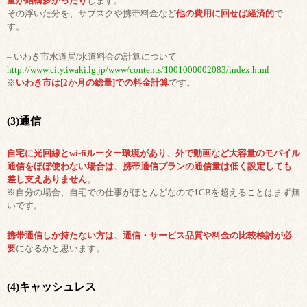
量が結構多かったり
します。
その浮いた分を、サブスクや携帯料金など
他の費用に回せば経済的
で
す。
– いわき市水道局/水道料金の計算について
http://www.city.iwaki.lg.jp/www/contents/1001000002083/index.html
※
いわき市は[2か月の総量]での料金計算
です。
(3)通信
自宅に光回線とwi-fiルーター環境があり、外で動画など大容量のモバイル
通信をほぼ使わない場合は、携帯通信プランの通信量は低く設定しても
差し支えありません
。
※自分の場合、自宅での仕事がほとんどなので1GBを超えることはまず無
いです。
携帯通信しか持たない方は、通信・サービス品質や料金の比較検討が必
要
になるかと思います。
(4)キャッシュレス