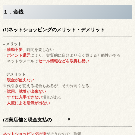
１．金銭
(1)ネットショッピングのメリット・デメリット
– メリット
・
移動不要
、時間を要しない
・
ポイント還元
により、実質的に店頭より安く買える可能性がある
・ネットやメールで
セール情報などを取得し易い
– デメリット
・
現金が使えない
※代引きが使える場合もあるが、その分高くなる。
・
試用、試着が出来ない
・
すぐに入手できない
場合がある
・
人流による活気が出ない
(2)実店舗と現金支払の 〃
ネットショッピングの逆
がそうなので、割愛。