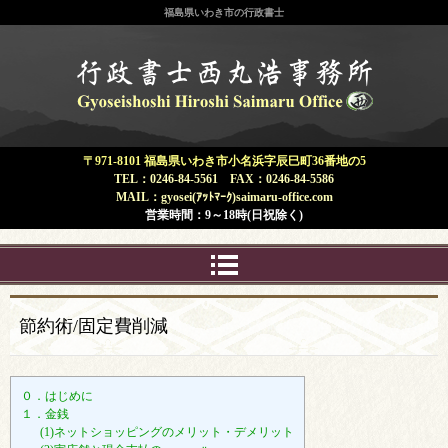
福島県いわき市の行政書士
福島県 いわき市 | 行政書士 西丸浩
事務所
〒971-8101 福島県いわき市小名浜字辰巳町36番地の5
TEL：0246-84-5561 FAX：0246-84-5586
MAIL：gyosei(ｱｯﾄﾏｰｸ)saimaru-office.com
営業時間：9～18時(日祝除く)
節約術/固定費削減
０．はじめに
１．金銭
(1)ネットショッピングのメリット・デメリット