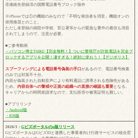
④連絡先登録済の国際電話番号ブロック除外
※iPhoneでは①の機能のみなので「不明な発信者を消音」機能オンの
併用推奨とのこと。
ただし未登録の病院や学校、官公署等からの緊急な要件の着信も消音
されてしまうので、注意が必要。
■ご参考動画
－パソコン博士TAIKI/【完全無料！】ついに警視庁が詐欺電話を完全ブ
ロックするアプリを公開！凄すぎる！絶対に使おう！【デジポリス】
スプーフィングによる電話番号偽装の手口
があるので、電話番号検索
のみでは対策不十分。
内容が偽装された自動音声により有料通話に誘導される危険性がある
ため、
内容自体への警戒や正規の組織への直接の確認も重要
となる。
キャリアからの時間差請求なので、支払拒否や被害証明も難しい。
■アプリリンク
・Android版
・IOS版
2026/3：
Gビズポータルのα版リリース
GビズポータルはGビズIDと連携した事業者向け行政サービスの統合窓