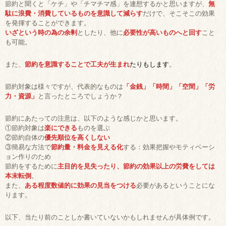
節約と聞くと「ケチ」や「チマチマ感」を連想するかと思いますが、
無
駄に浪費・消費しているものを意識して減らす
だけで、そこそこの効果
を発揮することができます。
いざという時の為の余剰
としたり、他に
必要性が高いものへと回す
こと
も可能。
また、
節約を意識することで工夫が生まれ
たりもします
。
節約対象は様々ですが、代表的なものは
「金銭」「時間」「空間」「労
力・資源」
と言ったところでしょうか？
節約にあたっての注意は、以下のような感じかと思います。
①節約対象は
楽にできる
ものを選ぶ
②節約自体の
優先順位を高くしない
③簡易な方法で
節約量・料金を見える化
する：効果把握やモティベーシ
ョン作りのため
節約をするために
主目的を見失ったり、節約の効果以上の労費をしては
本末転倒
。
また、
ある程度数値的に効果の見当をつける
必要があるということにな
ります。
以下、当たり前のことしか書いていないかもしれませんが具体例です。