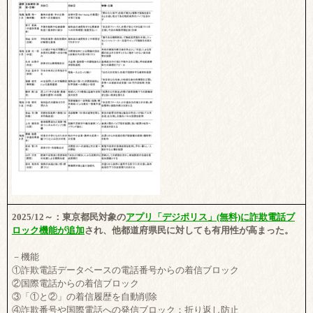
2025/12～：東京都民対象の
アプリ「デジポリス」(無料)に詐欺電話ブ
ロック機能が追加
され、他都道府県民に対しても有用性が高まった。
－機能
①詐欺電話データベースの電話番号からの着信ブロック
②国際電話からの着信ブロック
③「①と②」の着信履歴を自動削除
④詐欺番号や国際電話への発信ブロック：折り返し防止