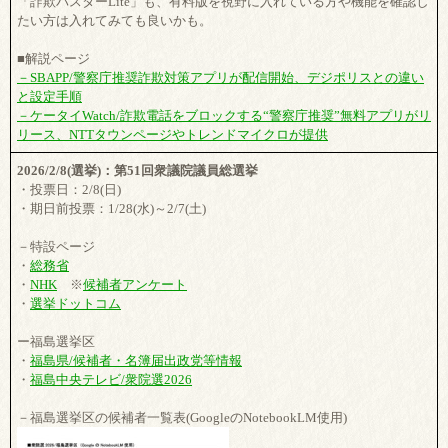
「詐欺バスターLite」も、有料版を視野に入れている方や機能を確認し
たい方は入れてみても良いかも。
■解説ページ
－SBAPP/警察庁推奨詐欺対策アプリが配信開始、デジポリスとの違い
と設定手順
－ケータイWatch/詐欺電話をブロックする“警察庁推奨”無料アプリがリ
リース、NTTタウンページやトレンドマイクロが提供
2026/2/8(選挙)：第51回衆議院議員総選挙
・投票日：2/8(日)
・期日前投票：1/28(水)～2/7(土)
－特設ページ
・
総務省
・
NHK
※
候補者アンケート
・
選挙ドットコム
ー福島選挙区
・
福島県/候補者・名簿届出政党等情報
・
福島中央テレビ/衆院選2026
－福島選挙区の候補者一覧表(GoogleのNotebookLM使用)