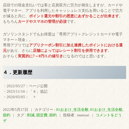
店頭での現金支払いでは客と店員双方に労力が発生しますが、カードや
電子マネー、アプリを利用したキャッシュレス支払を用いることで労力
が減ると共に、
ポイント還元や割引の恩恵にあずかることが出来ます
。
もちろん
カードやスマホの管理が必須
です。
ガソリンスタンドでもお得度は「専用アプリ＞クレジットカードや電子
マネー＞現金」。
専用アプリでは
アプリクーポン割引に加え連携したポイントにおける還
元
があり、さらに
店舗によってはレシート割引を併用できます
。
おそらく
実質的に7～8円/Lの値引き
になるのではと思います。
４．更新履歴
・2022/05/27：ページ公開
・2023/11/16：「４」追記
・2026/05/05： 〃
2022年5月27日
|
カテゴリー :
01おまけ_生活全般
,
01おまけ_生活全般,
節約
|
タグ :
削減
,
固定費
,
節約
|
投稿者 : marusai
|
コメントをどう
ぞ