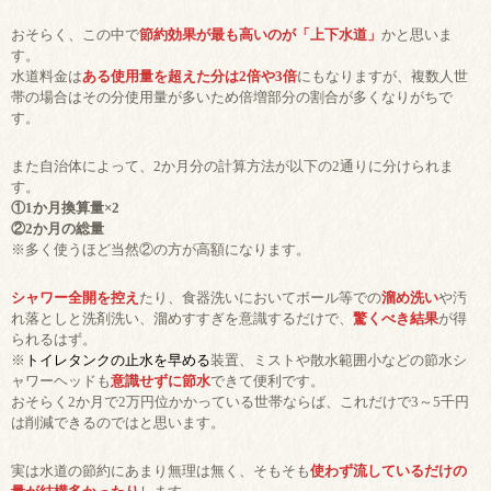
おそらく、この中で
節約効果が最も高いのが「上下水道」
かと思いま
す。
水道料金は
ある使用量を超えた分は2倍や3倍
にもなりますが、複数人世
帯の場合はその分使用量が多いため倍増部分の割合が多くなりがちで
す。
また自治体によって、2か月分の計算方法が以下の2通りに分けられま
す。
①1か月換算量×2
②2か月の総量
※多く使うほど当然②の方が高額になります。
シャワー全開を控え
たり、食器洗いにおいてボール等での
溜め洗い
や汚
れ落としと洗剤洗い、溜めすすぎを意識するだけで、
驚くべき結果
が得
られるはず。
※
トイレタンクの止水を早める
装置、ミストや散水範囲小などの節水シ
ャワーヘッドも
意識せずに節水
できて便利です。
おそらく2か月で2万円位かかっている世帯ならば、これだけで3～5千円
は削減できるのではと思います。
実は水道の節約にあまり無理は無く、そもそも
使わず流しているだけの