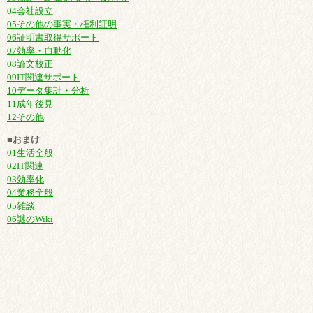
04会社設立
05その他の事実・権利証明
06証明書取得サポート
07効率・自動化
08論文校正
09IT関連サポート
10データ集計・分析
11成年後見
12その他
■おまけ
01生活全般
02IT関連
03効率化
04業務全般
05雑談
06謎のWiki