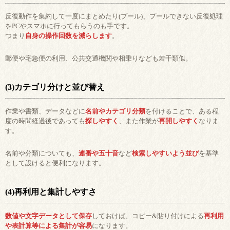
反復動作を集約して一度にまとめたり(プール)、プールできない反復処理
をPCやスマホに行ってもらうのも手です。
つまり
自身の操作回数を減らします
。
郵便や宅急便の利用、公共交通機関や相乗りなども若干類似。
(3)カテゴリ分けと並び替え
作業や書類、データなどに
名前やカテゴリ分類
を付けることで、ある程
度の時間経過後であっても
探しやすく
、また作業が
再開しやすく
なりま
す。
名前や分類についても、
連番や五十音
など
検索しやすいよう並び
を基準
として設けると便利になります。
(4)再利用と集計しやすさ
数値や文字データとして保存
しておけば、コピー&貼り付けによる
再利用
や表計算等による集計が容易
になります。