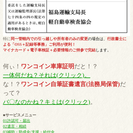
特に
同一管轄内での引っ越しや所有者のみの変更
の場合は、
行政書士に
よる「OSS＋記録等事務」ご利用が便利！
マイナカード＋電子車検証＋必要情報のご持参で完結
します。
何ぃ！
ワンコイン車庫証明
だと！？
一体何だね？それは(クリック)。
な！？
ワンコイン自筆証書遺言(法務局保管)
だ
って？
バ〇なのかね？キミは(クリック)
。
■サービスメニュー
01許認可・届出
02遺言・相続
03補助・助成金/支援・給付金