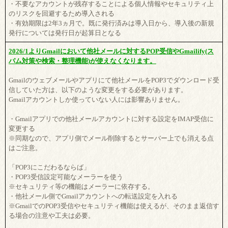
・不要なアカウントが残存することによる個人情報やセキュリティ上
のリスクを回避するため導入される
・有効期限は2年3ヵ月で。既に発行済みは導入日から、導入後の新規
発行については発行日が起算日となる
2026/1よりGmailにおいて他社メールに対するPOP受信やGmailify(ス
パム対策や検索・整理機能)が使えなくなります。
Gmailのウェブメールやアプリにて他社メールをPOP3でダウンロード受
信していた方は、以下のような変更をする必要があります。
Gmailアカウントしか使っていない人には影響ありません。
・Gmailアプリでの他社メールアカウントに対する設定をIMAP受信に
変更する
※同期なので、アプリ側でメール削除するとサーバー上でも消える点
はご注意。
「POP3にこだわるならば」
・POP3受信設定可能なメーラーを使う
※セキュリティ等の機能はメーラーに依存する。
・他社メール側でGmailアカウントへの転送設定を入れる
※GmailでのPOP3受信やセキュリティ機能は使えるが、そのまま返信す
る場合の注意や工夫は必要。