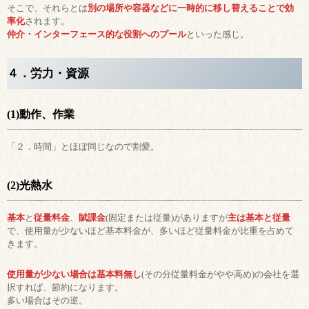
そこで、それらとは
別の場所や容器などに一時的に移し替えることで効
率化
されます。
仲介・インターフェース的な役割へのプール
といった感じ。
４．労力・資源
(1)動作、作業
「２．時間」とほぼ同じなので割愛。
(2)光熱水
基本
と
従量料金
、
賦課金
(固定または従量)がありますが
主は基本と従量
で、使用量が少ないほど基本料金が、多いほど従量料金が比重を占めて
きます。
使用量が少ない場合は基本料無し
(その分従量料金がやや高め)の会社を選
択すれば、節約になります。
多い場合はその逆。