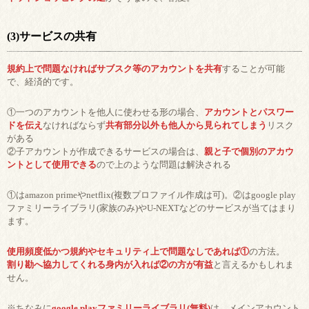
(3)サービスの共有
規約上で問題なければサブスク等のアカウントを共有
することが可能
で、経済的です。
①一つのアカウントを他人に使わせる形の場合、
アカウントとパスワー
ドを伝え
なければならず
共有部分以外も他人から見られてしまう
リスク
がある
②子アカウントが作成できるサービスの場合は、
親と子で個別のアカウ
ントとして使用できる
ので上のような問題は解決される
①はamazon primeやnetflix(複数プロファイル作成は可)。②はgoogle play
ファミリーライブラリ(家族のみ)やU-NEXTなどのサービスが当てはまり
ます。
使用頻度低かつ規約やセキュリティ上で問題なしであれば①
の方法。
割り勘へ協力してくれる身内が入れば②の方が有益
と言えるかもしれま
せん。
※ちなみに
google playファミリーライブラリ(無料)
は、メインアカウント