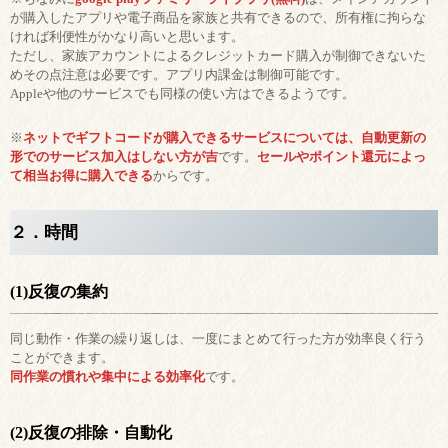
が購入したアプリや電子商品を家族と共有できるので、所有権に拘らな
ければ利便性がかなり高いと思います。
ただし、家族アカウントによるクレジットカード購入が制御できないた
めその点注意は必要です。アプリ内課金は制御可能です。
Appleや他のサービスでも同様の使い方はできるようです。
※
ネットでギフトコードが購入できるサービスについては、自動更新の
形でのサービス加入はしない方が吉
です。
セールやポイント還元によっ
て相当お得に購入できる
からです。
２．時間
(1)反復の集約
同じ動作・作業の繰り返しは、一度にまとめて行った方が効率良く行う
ことができます。
同作業の慣れや集中による効率化
です。
(2)反復の排除・自動化