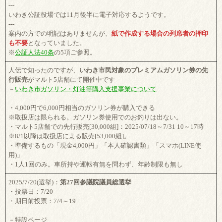
---
いわき公証役場では11月後半に電子対応するようです。
---
案内の方での明記はありませんが、
紙で作成する場合の列席者の押印
も不要
となっていました。
※
公証人法40条
の5項ご参照。
人伝で知ったのですが、
いわき市民対象のプレミアムガソリン券の先
行販売
がマルト5店舗にて開催中です
－
いわき市ガソリン・灯油等購入支援事業について
・4,000円で6,000円相当のガソリン券が購入できる
※取扱店は限られる。ガソリン券使用でのお釣りは出ない。
・マルト5店舗での先行販売[30,000組]：2025/07/18～7/31 10～17時
※8/1以降は取扱店による販売[53,000組]。
・準備するもの「現金4,000円」「本人確認書類」「スマホ(LINE使
用)」
・1人1回のみ。車所持や運転有無を問わず、年齢制限も無し
2025/7/20(選挙)：
第27回参議院議員総選挙
・投票日：7/20
・期日前投票：7/4～19
－特設ページ