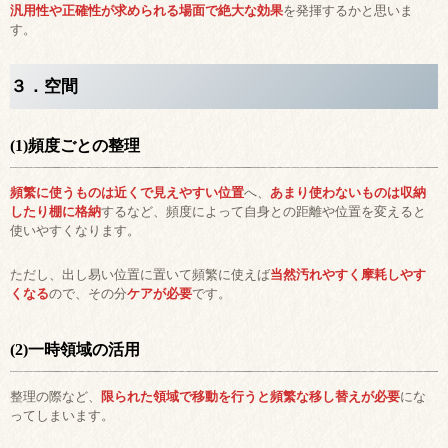
汎用性や正確性が求められる場面で絶大な効果
を発揮するかと思いま
す。
３．空間
(1)頻度ごとの整理
頻繁に使うものは近くで見えやすい位置
へ、
あまり使わないものは収納
したり棚に格納
するなど、頻度によって自身との距離や位置を変えると
使いやすくなります。
ただし、出し易い位置に置いて頻繁に使えば
当然汚れやすく摩耗しやす
くなる
ので、その分
ケアが必要
です。
(2)一時領域の活用
整理の際など、
限られた領域で移動を行うと頻繁な移し替えが必要
にな
ってしまいます。