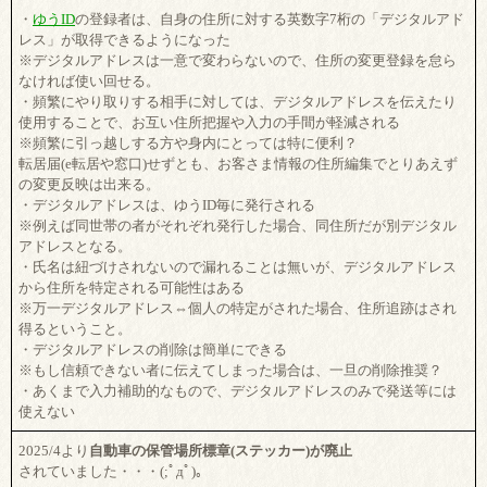
・
ゆうID
の登録者は、自身の住所に対する英数字7桁の「デジタルアド
レス」が取得できるようになった
※デジタルアドレスは一意で変わらないので、住所の変更登録を怠ら
なければ使い回せる。
・頻繁にやり取りする相手に対しては、デジタルアドレスを伝えたり
使用することで、お互い住所把握や入力の手間が軽減される
※頻繁に引っ越しする方や身内にとっては特に便利？
転居届(e転居や窓口)せずとも、お客さま情報の住所編集でとりあえず
の変更反映は出来る。
・デジタルアドレスは、ゆうID毎に発行される
※例えば同世帯の者がそれぞれ発行した場合、同住所だが別デジタル
アドレスとなる。
・氏名は紐づけされないので漏れることは無いが、デジタルアドレス
から住所を特定される可能性はある
※万一デジタルアドレス⇔個人の特定がされた場合、住所追跡はされ
得るということ。
・デジタルアドレスの削除は簡単にできる
※もし信頼できない者に伝えてしまった場合は、一旦の削除推奨？
・あくまで入力補助的なもので、デジタルアドレスのみで発送等には
使えない
2025/4より
自動車の保管場所標章(ステッカー)が廃止
されていました・・・(;ﾟдﾟ)。