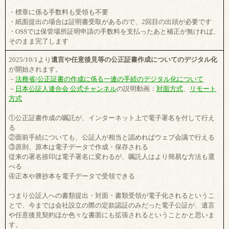
・標章に係る手数料も受領も不要
・紙面提出の場合は証明書受取があるので、2回目の出頭が必要です
・OSSでは保管場所証明申請の手数料を支払ったあと補正が無ければ、
そのまま完了します
2025/10/1より
遺言や任意後見等の公正証書作成についてのデジタル化
が開始されます。
－
法務省/公正証書の作成に係る一連の手続のデジタル化について
－
日本公証人連合会 公式チャンネル
の説明動画：
対面方式
、
リモート
方式
①公正証書作成の嘱託が、インターネット上で電子署名を付して行え
る
②面前手続についても、公証人が相当と認めればウェブ会議で行える
③原則、原本は電子データで作成・保存される
従来の署名捺印は電子署名に変わるが、嘱託人はより簡易な方法も選
べる
④正本や謄抄本を電子データで受領できる
つまり公証人への書類提出・対面・書類受領が電子化されるというこ
とで、今までは会社設立の際の定款認証のみだった電子公証が、遺言
や任意後見契約ほか色々な書面にも拡張されるということかと思いま
す。