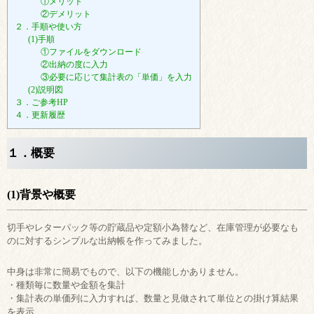
①メリット
②デメリット
２．手順や使い方
(1)手順
①ファイルをダウンロード
②出納の度に入力
③必要に応じて集計表の「単価」を入力
(2)説明図
３．ご参考HP
４．更新履歴
１．概要
(1)背景や概要
切手やレターパック等の貯蔵品や定額小為替など、在庫管理が必要なも
のに対するシンプルな出納帳を作ってみました。
中身は非常に簡易でもので、以下の機能しかありません。
・種類毎に数量や金額を集計
・集計表の単価列に入力すれば、数量と見做されて単位との掛け算結果
を表示