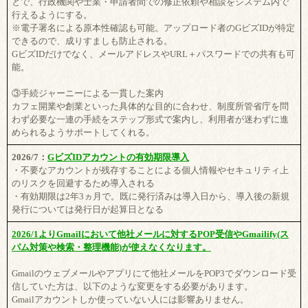
とで、行政機関や士業・申請者間での修正依頼や相談をシステム内で
行えるようにする。
※電子署名による原本性確認も可能。アップロード者のGビズIDが特定
できるので、成りすましも防止される。
GビズIDだけでなく、メールアドレスやURL＋パスワードでの共有も可
能。
③手続ジャーニーによる一貫した案内
カフェ開業や創業といった具体的な目的に合わせ、制度所管省庁を問
わず必要な一連の手続をステップ形式で案内し、利用者が迷わずに進
められるようサポートしてくれる。
2026/7：
GビズIDアカウントの有効期限導入
・不要なアカウントが残存することによる個人情報やセキュリティ上
のリスクを回避するため導入される
・有効期限は2年3ヵ月で。既に発行済みは導入日から、導入後の新規
発行については発行日が起算日となる
2026/1よりGmailにおいて他社メールに対するPOP受信やGmailify(ス
パム対策や検索・整理機能)が使えなくなります。
Gmailのウェブメールやアプリにて他社メールをPOP3でダウンロード受
信していた方は、以下のような変更をする必要があります。
Gmailアカウントしか使っていない人には影響ありません。