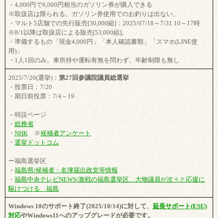
・4,000円で6,000円相当のガソリン券が購入できる
※取扱店は限られる。ガソリン券使用でのお釣りは出ない。
・マルト5店舗での先行販売[30,000組]：2025/07/18～7/31 10～17時
※8/1以降は取扱店による販売[53,000組]。
・準備するもの「現金4,000円」「本人確認書類」「スマホ(LINE使
用)」
・1人1回のみ。車所持や運転有無を問わず、年齢制限も無し
2025/7/20(選挙)：
第27回参議院議員総選挙
・投票日：7/20
・期日前投票：7/4～19
－特設ページ
・
総務省
・
NHK
※
候補者アンケート
・
選挙ドットコム
ー福島選挙区
・
福島県/候補者・名簿届出政党等情報
・
福島中央テレビNEWS/激戦の福島選挙区…大物議員が次々と応援に
駆けつける 福島
Windows 10のサポート終了(2025/10/14)に対して、
延長サポート(ESU)
対応
やWindows11へのアップグレードが必要です。