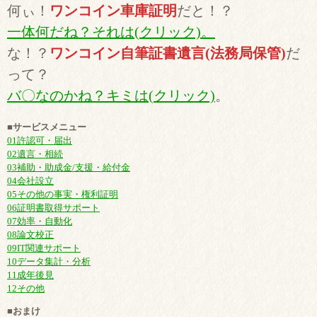
何ぃ！
ワンコイン車庫証明
だと！？
一体何だね？それは(クリック)。
な！？
ワンコイン自筆証書遺言(法務局保管)
だ
って？
バ〇なのかね？キミは(クリック)
。
■サービスメニュー
01許認可・届出
02遺言・相続
03補助・助成金/支援・給付金
04会社設立
05その他の事実・権利証明
06証明書取得サポート
07効率・自動化
08論文校正
09IT関連サポート
10データ集計・分析
11成年後見
12その他
■おまけ