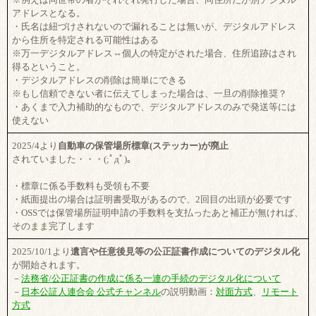
アドレスとなる。
・氏名は紐づけされないので漏れることは無いが、デジタルアドレス
から住所を特定される可能性はある
※万一デジタルアドレス⇔個人の特定がされた場合、住所追跡はされ
得るということ。
・デジタルアドレスの削除は簡単にできる
※もし信頼できない者に伝えてしまった場合は、一旦の削除推奨？
・あくまで入力補助的なもので、デジタルアドレスのみで発送等には
使えない
2025/4より
自動車の保管場所標章(ステッカー)が廃止
されていました・・・(;ﾟдﾟ)。
・標章に係る手数料も受領も不要
・紙面提出の場合は証明書受取があるので、2回目の出頭が必要です
・OSSでは保管場所証明申請の手数料を支払ったあと補正が無ければ、
そのまま完了します
2025/10/1より
遺言や任意後見等の公正証書作成についてのデジタル化
が開始されます。
－
法務省/公正証書の作成に係る一連の手続のデジタル化について
－
日本公証人連合会 公式チャンネル
の説明動画：
対面方式
、
リモート
方式