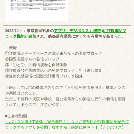
2025/12～：東京都民対象の
アプリ「デジポリス」(無料)に詐欺電話ブ
ロック機能が追加
され、他都道府県民に対しても有用性が高まった。
－機能
①詐欺電話データベースの電話番号からの着信ブロック
②国際電話からの着信ブロック
③「①と②」の着信履歴を自動削除
④詐欺番号や国際電話への発信ブロック：折り返し防止
④連絡先登録済の国際電話番号ブロック除外
※iPhoneでは①の機能のみなので「不明な発信者を消音」機能オンの
併用推奨とのこと。
ただし未登録の病院や学校、官公署等からの緊急な要件の着信も消音
されてしまうので、注意が必要。
■ご参考動画
－パソコン博士TAIKI/【完全無料！】ついに警視庁が詐欺電話を完全ブ
ロックするアプリを公開！凄すぎる！絶対に使おう！【デジポリス】