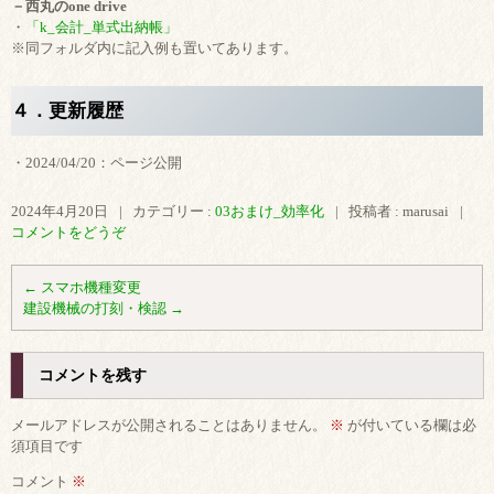
－西丸のone drive
・
「k_会計_単式出納帳」
※同フォルダ内に記入例も置いてあります。
４．更新履歴
・2024/04/20：ページ公開
2024年4月20日
|
カテゴリー :
03おまけ_効率化
|
投稿者 : marusai
|
コメントをどうぞ
←
スマホ機種変更
建設機械の打刻・検認
→
コメントを残す
メールアドレスが公開されることはありません。
※
が付いている欄は必
須項目です
コメント
※