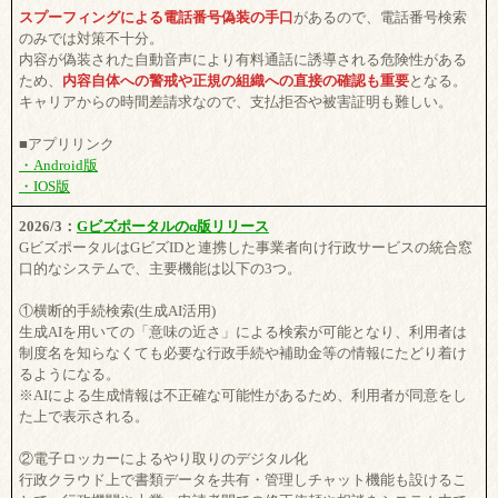
スプーフィングによる電話番号偽装の手口
があるので、電話番号検索
のみでは対策不十分。
内容が偽装された自動音声により有料通話に誘導される危険性がある
ため、
内容自体への警戒や正規の組織への直接の確認も重要
となる。
キャリアからの時間差請求なので、支払拒否や被害証明も難しい。
■アプリリンク
・Android版
・IOS版
2026/3：
Gビズポータルのα版リリース
GビズポータルはGビズIDと連携した事業者向け行政サービスの統合窓
口的なシステムで、主要機能は以下の3つ。
①横断的手続検索(生成AI活用)
生成AIを用いての「意味の近さ」による検索が可能となり、利用者は
制度名を知らなくても必要な行政手続や補助金等の情報にたどり着け
るようになる。
※AIによる生成情報は不正確な可能性があるため、利用者が同意をし
た上で表示される。
②電子ロッカーによるやり取りのデジタル化
行政クラウド上で書類データを共有・管理しチャット機能も設けるこ