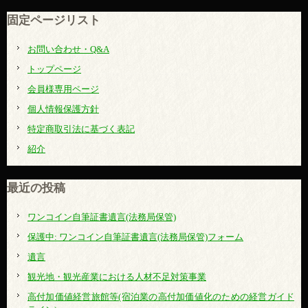
固定ページリスト
お問い合わせ・Q&A
トップページ
会員様専用ページ
個人情報保護方針
特定商取引法に基づく表記
紹介
最近の投稿
ワンコイン自筆証書遺言(法務局保管)
保護中: ワンコイン自筆証書遺言(法務局保管)フォーム
遺言
観光地・観光産業における人材不足対策事業
高付加価値経営旅館等(宿泊業の高付加価値化のための経営ガイド