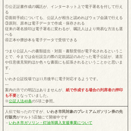
①公正証書作成の嘱託が、インターネット上で電子署名を付して行え
る
②面前手続についても、公証人が相当と認めればウェブ会議で行える
③原則、原本は電子データで作成・保存される
従来の署名捺印は電子署名に変わるが、嘱託人はより簡易な方法も選
べる
④正本や謄抄本を電子データで受領できる
つまり公証人への書類提出・対面・書類受領が電子化されるというこ
とで、今までは会社設立の際の定款認証のみだった電子公証が、遺言
や任意後見契約ほか色々な書面にも拡張されるということかと思いま
す。
---
いわき公証役場では11月後半に電子対応するようです。
---
案内の方での明記はありませんが、
紙で作成する場合の列席者の押印
も不要
となっていました。
※
公証人法40条
の5項ご参照。
人伝で知ったのですが、
いわき市民対象のプレミアムガソリン券の先
行販売
がマルト5店舗にて開催中です
－
いわき市ガソリン・灯油等購入支援事業について