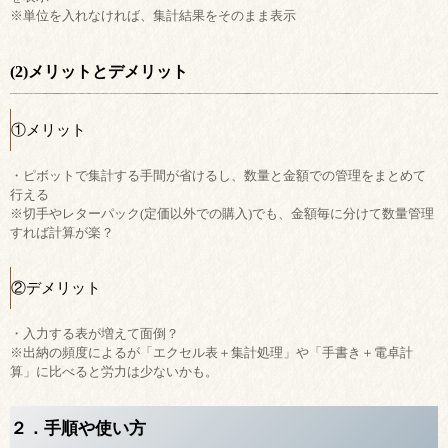
※単位を入れなければ、集計結果をそのまま表示
(2)メリットとデメリット
①メリット
・ピボットで集計する手間が省けるし、数量と金額での管理をまとめて
行える
※切手やレターパック(定価以外での購入)でも、金額毎に分けて数量管理
すれば計算が楽？
②デメリット
・入力する表が増えて面倒？
※出納の頻度によるが「エクセル表＋集計処理」や「手書き＋電卓計
算」に比べると労力は少ないかも。
２．手順や使い方