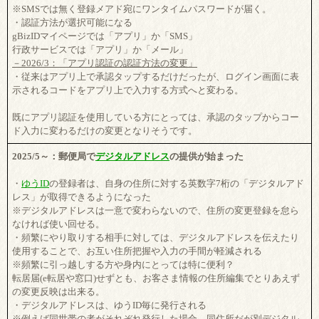
※SMSでは無く登録メアド宛にワンタイムパスワードが届く。
・認証方法が選択可能になる
gBizIDマイページでは「アプリ」か「SMS」
行政サービスでは「アプリ」か「メール」
－2026/3：「アプリ認証の認証方法の変更」
・従来はアプリ上で承認タップするだけだったが、ログイン画面に表
示されるコードをアプリ上で入力する方式へと変わる。
既にアプリ認証を使用している方にとっては、承認のタップからコー
ド入力に変わるだけの変更となりそうです。
2025/5～：郵便局で
デジタルアドレス
の提供が始まった
・
ゆうID
の登録者は、自身の住所に対する英数字7桁の「デジタルアド
レス」が取得できるようになった
※デジタルアドレスは一意で変わらないので、住所の変更登録を怠ら
なければ使い回せる。
・頻繁にやり取りする相手に対しては、デジタルアドレスを伝えたり
使用することで、お互い住所把握や入力の手間が軽減される
※頻繁に引っ越しする方や身内にとっては特に便利？
転居届(e転居や窓口)せずとも、お客さま情報の住所編集でとりあえず
の変更反映は出来る。
・デジタルアドレスは、ゆうID毎に発行される
※例えば同世帯の者がそれぞれ発行した場合、同住所だが別デジタル