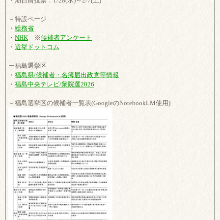
・期日前投票：1/28(水)～2/7(土)
－特設ページ
・
総務省
・
NHK
※
候補者アンケート
・
選挙ドットコム
ー福島選挙区
・
福島県/候補者・名簿届出政党等情報
・
福島中央テレビ/衆院選2026
－福島選挙区の候補者一覧表(GoogleのNotebookLM使用)