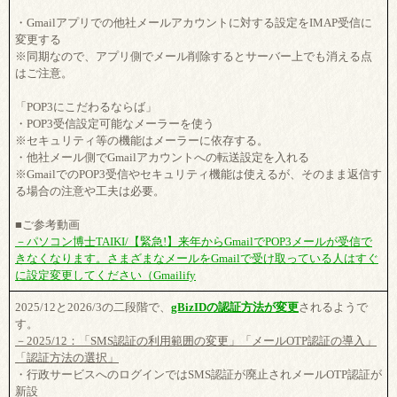
・Gmailアプリでの他社メールアカウントに対する設定をIMAP受信に
変更する
※同期なので、アプリ側でメール削除するとサーバー上でも消える点
はご注意。
「POP3にこだわるならば」
・POP3受信設定可能なメーラーを使う
※セキュリティ等の機能はメーラーに依存する。
・他社メール側でGmailアカウントへの転送設定を入れる
※GmailでのPOP3受信やセキュリティ機能は使えるが、そのまま返信す
る場合の注意や工夫は必要。
■ご参考動画
－パソコン博士TAIKI/【緊急!】来年からGmailでPOP3メールが受信で
きなくなります。さまざまなメールをGmailで受け取っている人はすぐ
に設定変更してください（Gmailify
2025/12と2026/3の二段階で、
gBizIDの認証方法が変更
されるようで
す。
－2025/12：「SMS認証の利用範囲の変更」「メールOTP認証の導入」
「認証方法の選択」
・行政サービスへのログインではSMS認証が廃止されメールOTP認証が
新設