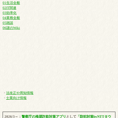
01生活全般
02IT関連
03効率化
04業務全般
05雑談
06謎のWiki
・
法改正や周知情報
・
士業向け情報
2026/3～：
警察庁の推奨詐欺対策アプリ
として
「防犯対策byNTTタウ