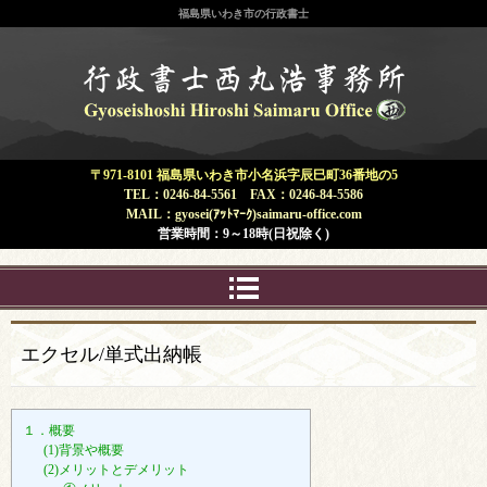
福島県いわき市の行政書士
福島県 いわき市 | 行政書士 西丸浩
事務所
〒971-8101 福島県いわき市小名浜字辰巳町36番地の5
TEL：0246-84-5561 FAX：0246-84-5586
MAIL：gyosei(ｱｯﾄﾏｰｸ)saimaru-office.com
営業時間：9～18時(日祝除く)
エクセル/単式出納帳
１．概要
(1)背景や概要
(2)メリットとデメリット