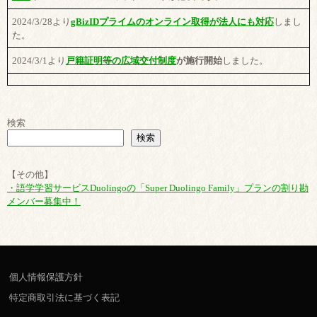
2024/3/28より
gBizIDプライムのオンライン取得が法人にも対応
しまし
た。
2024/3/1より
戸籍証明等の広域交付制度
が施行開始
しました。
検索
検索
【その他】
・語学学習サービスDuolingoの「Super Duolingo Family」プランの割り勘
メンバー募集中！
個人情報保護方針
特定商取引法に基づく表記