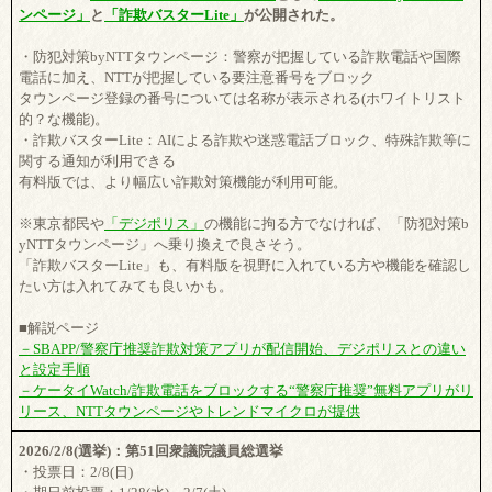
ンページ」
と
「詐欺バスターLite」
が公開された。
・防犯対策byNTTタウンページ：警察が把握している詐欺電話や国際
電話に加え、NTTが把握している要注意番号をブロック
タウンページ登録の番号については名称が表示される(ホワイトリスト
的？な機能)。
・詐欺バスターLite：AIによる詐欺や迷惑電話ブロック、特殊詐欺等に
関する通知が利用できる
有料版では、より幅広い詐欺対策機能が利用可能。
※東京都民や
「デジポリス」
の機能に拘る方でなければ、「防犯対策b
yNTTタウンページ」へ乗り換えで良さそう。
「詐欺バスターLite」も、有料版を視野に入れている方や機能を確認し
たい方は入れてみても良いかも。
■解説ページ
－SBAPP/警察庁推奨詐欺対策アプリが配信開始、デジポリスとの違い
と設定手順
－ケータイWatch/詐欺電話をブロックする“警察庁推奨”無料アプリがリ
リース、NTTタウンページやトレンドマイクロが提供
2026/2/8(選挙)：第51回衆議院議員総選挙
・投票日：2/8(日)