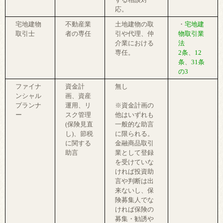
応。
宅地建物
不動産業
土地建物の取
・
宅地建
取引士
者の専任
引や代理、仲
物取引業
介業における
法
専任。
2条
、
12
条
、
31条
の3
ファイナ
資金計
無し
ンシャル
画、資産
プランナ
運用、リ
※資金計画の
ー
スク管理
他はいずれも
(保険見直
一般的な助言
し)、節税
に限られる。
に関する
金融商品取引
助言
業として登録
を受けていな
ければ投資助
言や判断は出
来ないし、保
険募集人でな
ければ保険の
募集・勧誘や