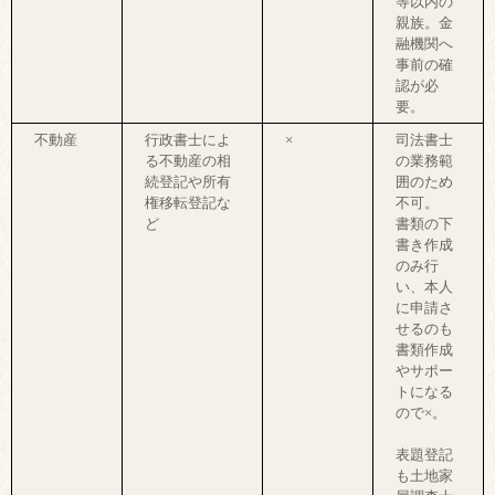
等以内の
親族。金
融機関へ
事前の確
認が必
要。
不動産
行政書士によ
×
司法書士
る不動産の相
の業務範
続登記や所有
囲のため
権移転登記な
不可。
ど
書類の下
書き作成
のみ行
い、本人
に申請さ
せるのも
書類作成
やサポー
トになる
ので×。
表題登記
も土地家