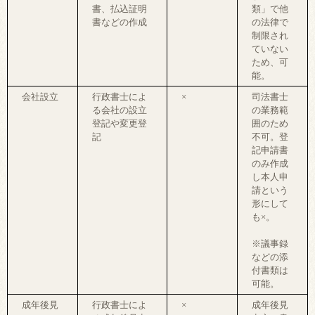
書、払込証明
類」で他
書などの作成
の法律で
制限され
ていない
ため、可
能。
会社設立
行政書士によ
×
司法書士
る会社の設立
の業務範
登記や変更登
囲のため
記
不可。登
記申請書
のみ作成
し本人申
請という
形にして
も×。
※議事録
などの添
付書類は
可能。
成年後見
行政書士によ
×
成年後見