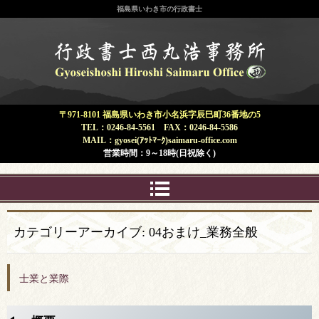
福島県いわき市の行政書士
福島県 いわき市 | 行政書士 西丸浩
事務所
〒971-8101 福島県いわき市小名浜字辰巳町36番地の5
TEL：0246-84-5561 FAX：0246-84-5586
MAIL：gyosei(ｱｯﾄﾏｰｸ)saimaru-office.com
営業時間：9～18時(日祝除く)
カテゴリーアーカイブ:
04おまけ_業務全般
士業と業際