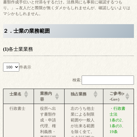
書類作成手伝いと付添をするだけ。法務局にも事前に確認するつも
り。」→友人だと際限が無くダメかもしれませんが、確認しないよりは
マシかもしれません。
２．士業の業務範囲
(1)
各士業業務
件表示
検索:
業務内
ご参考(e
士業名
独占業務
容
-Gov)
行政書士
役所へ出
左のうち他士
・
行政書
す書類作
業による制限
士法
成・申請
範囲や一般人
1条の2
、
代理、権
が出来る範囲
1条の3
、
利義務・
を除く全て。
19条