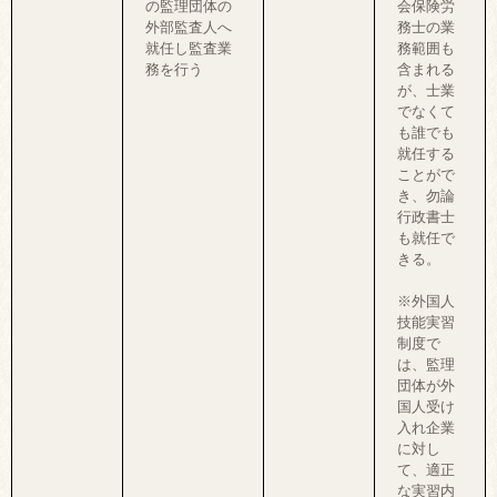
の監理団体の
会保険労
外部監査人へ
務士の業
就任し監査業
務範囲も
務を行う
含まれる
が、士業
でなくて
も誰でも
就任する
ことがで
き、勿論
行政書士
も就任で
きる。
※外国人
技能実習
制度で
は、監理
団体が外
国人受け
入れ企業
に対し
て、適正
な実習内