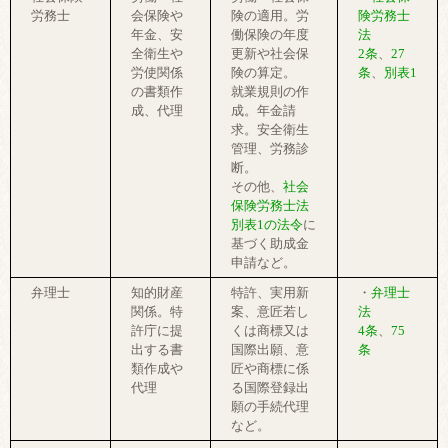
労務士
会保険や
険の適用。労
険労務士
年金、安
働保険の年度
法
全衛生や
更新や社会保
2条
、
27
労使関係
険の算定。
条
、
別表1
の書類作
就業規則の作
成、代理
成。年金請
求。安全衛生
管理、労務診
断。
その他、
社会
保険労務士法
別表1の法令
に
基づく助成金
申請など。
弁理士
知的財産
特許、実用新
・
弁理士
関係。特
案、意匠若し
法
許庁に提
くは商標又は
4条
、
75
出する書
国際出願、意
条
類作成や
匠や商標に係
代理
る国際登録出
願の手続代理
など。