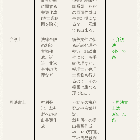
事実証明
※会計記帳や
に関する
家系図、ただ
書類作成
の図面作成は
(他士業範
事実証明にな
囲を除く)
るが、一応誰
でも出来る。
弁護士
法律全般
紛争案件に係
・
弁護士
の相談、
る訴訟代理や
法
書類作
交渉、非訟事
3条
、
72
成。訴
件における手
条
訟・非訟
続代理など。
事件の代
税理士と弁理
理など
士業務も行え
るので、その
範囲は重なる
形で独占。
司法書士
権利登
不動産の権利
・
司法書
記、裁判
登記や商業登
士法
所への提
記。
3条
、
73
出書類作
裁判所への提
条
成
出書類作成
や、140万円以
下の簡易裁判