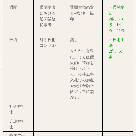
通関士
通関業者
通関書類の審
・
通関業
における
査や記名・捺
法
通関業務
印
2条
、
13
従事者
条
、
14
条
、
41条
技術士
科学技術
無し
・
技術士
コンサル
法
※ただし業界
2条
、
57
によっては優
条
先的に登録を
受けられた
り、公共工事
入札での加点
や受注金額上
限アップに繋
がる。
社会福祉
士
介護福祉
士