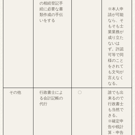
の相続登記手
続に必要な書
※本人申
類作成の手伝
請が可能
いをする
なら、そ
もそも士
業業務が
成り立た
ないは
ず。許認
可等で同
様のこと
をされて
も文句が
言えなく
なる。
その他
行政書士によ
〇
誰でも出
る会計記帳の
来るので
代行
行政書士
も当然で
きる。
※確定申
告や税計
算・申告