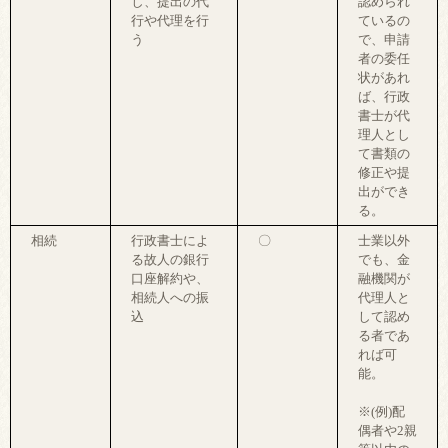
し、提出の代
認められ
行や代理を行
ているの
う
で、申請
者の委任
状があれ
ば、行政
書士が代
理人とし
て書類の
修正や提
出ができ
る。
相続
行政書士によ
〇
士業以外
る故人の銀行
でも、金
口座解約や、
融機関が
相続人への振
代理人と
込
して認め
る者であ
れば可
能。
※(例)配
偶者や2親