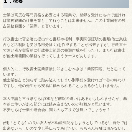
１．概要
士業は高度な専門資格を必要とする職業で、登録を受けたもので無けれ
ば業務範囲の仕事を業として行うことは出来ません。この士業固有の独
占業務範囲を「業際」と言います。
行政書士は官公署に提出する書類や権利・事実関係証明の書類(他士業独
占などの制限を受ける部分除く)を作成することが出来ますが、行政書士
で無い者が実質的に行政書士範囲の書類作成を行ったり、また行政書士
が他士業範囲の業務を行ってしまうケースがあります。
個人的に、行政書士開業前後に叩きこむべきは「業際問題」だと思って
います。
他士業独占と知らずに踏み込んでしまい刑事罰を受ければ一巻の終わり
ですし、他の先生から安易に勧められることもあるかもしれません。
本人申請と言う形ならばOKなど解釈の違いはあるかもしれませんが、基
本的に争いがある部分には踏み込まないのが無難かと思います。
不安ならば士業の連合会に聞くのもアリでは無いでしょうか？
(例)「とても仲の良い友人が不動産登記をしようとしているが、自分では
出来ないらしいので少し手伝ってあげたい。もちろん報酬は頂かないし