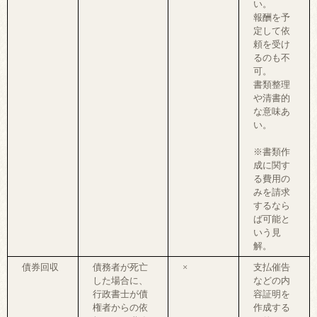
い。
報酬を予
定して依
頼を受け
るのも不
可。
書類整理
や清書的
な意味あ
い。
※書類作
成に関す
る費用の
みを請求
するなら
ば可能と
いう見
解。
債券回収
債務者が死亡
×
支払催告
した場合に、
などの内
行政書士が債
容証明を
権者からの依
作成する