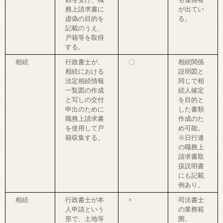
務上請求書に
が出てい
虚偽の目的を
る。
記載のうえ、
戸籍等を取得
する。
相続
行政書士が、
〇
相続関係
相続における
説明図と
法定相続情報
同じで相
一覧図の作成
続人確定
と写しの交付
を目的と
申出のために
した書類
職務上請求書
作成のた
を使用して戸
め可能。
籍収集する。
※日行連
の職務上
請求書取
扱説明書
にも記載
例あり。
相続
行政書士が本
×
司法書士
人申請という
の業務範
形で、土地等
囲。