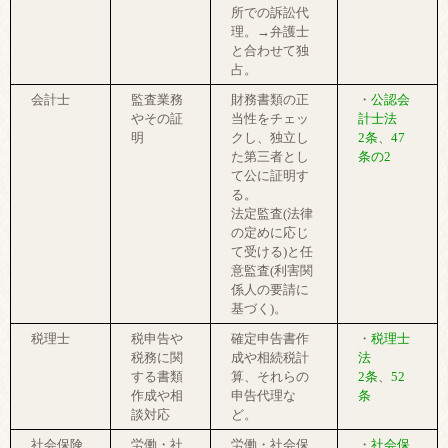
所での訴訟代
理。→弁護士
と合わせて独
占。
会計士
監査業務
財務書類の正
・
公認会
やその証
当性をチェッ
計士法
明
クし、独立し
2条
、
47
た第三者とし
条の2
て公に証明す
る。
法定監査(法律
の定めに応じ
て受ける)と任
意監査(利害関
係人の要請に
基づく)。
税理士
税申告や
確定申告書作
・
税理士
税務に関
成や相続税計
法
する書類
算、それらの
2条
、
52
作成や相
申告代理な
条
談対応
ど。
社会保険
労働・社
労働・社会保
・
社会保