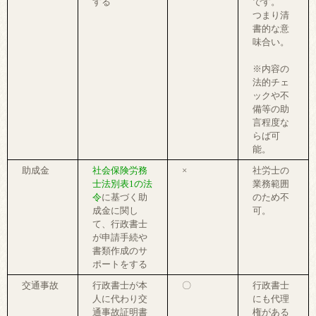
する
です。
つまり清
書的な意
味合い。
※内容の
法的チェ
ックや不
備等の助
言程度な
らば可
能。
助成金
社会保険労務
×
社労士の
士法別表1の法
業務範囲
令
に基づく助
のため不
成金に関し
可。
て、行政書士
が申請手続や
書類作成のサ
ポートをする
交通事故
行政書士が本
〇
行政書士
人に代わり交
にも代理
通事故証明書
権がある