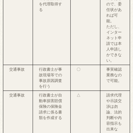
を代理取得す
ので、委
る
任状があ
れば可
能。
ただし、
インター
ネット申
請では本
人申請し
かできな
い。
交通事故
行政書士が事
〇
事実確認
故現場等での
業務なの
事故原因調査
で可能。
を行う
交通事故
行政書士が自
△
請求代理
動車損害賠償
や示談交
保険の保険金
渉は勿
請求に係る書
論、法的
類を作成する
判断や内
容指示も
出来な