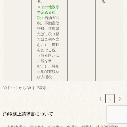
る。
る。
※
その他政令
で定める租
税
：石油ガス
税、不動産取
得税、道府県
たばこ税（都
たばこ税を含
む。）、市町
村たばこ税
（特別区たば
こ税を含
む。）、特別
土地保有税及
び入湯税
30 件中 1 から 30 まで表示
❮
1
❯
(3)職務上請求書について