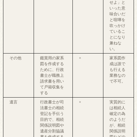
せよ」と
いった意
味合いだ
と喧嘩を
吹っかけ
ているこ
とになり
兼ねな
い。
その他
鑑賞用の家系
×
家系図作
図を作成する
成は誰で
ために、行政
も行える
書士が職務上
業務なの
請求書を用い
で不可。
て戸籍収集を
する
遺言
行政書士が司
×
実質的に
法書士の相続
は相続人
登記を手伝う
確定の為
目的で、相続
のようだ
関係説明図や
が、相続
遺産分割協議
関係説明
書を作成する
図などの