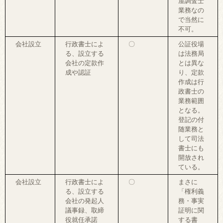
屋調査士
業務なの
で当然に
不可。
会社設立
行政書士によ
〇
公証役場
る、設立する
は法務局
会社の定款作
とは異な
成や認証
り、定款
作成は行
政書士の
業務範囲
となる。
登記の付
随業務と
して司法
書士にも
開放され
ている。
会社設立
行政書士によ
〇
まさに
る、設立する
「権利義
会社の発起人
務・事実
議事録、取締
証明に関
役就任承諾
する書