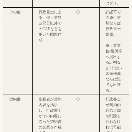
はダメ。
その他
行政書士によ
〇
許認可で
る、他士業独
の添付書
占部分以外で
類ならば
のCADなどを
行政書士
用いた図面作
業務。
成
※士業業
務(役所等
へ提出す
る証明な
ど)でない
図面作成
ならば誰
でも出来
る。
契約書
依頼者が契約
〇
行政書士
内容を指示
が契約内
し、行政書士
容の追加
がその内容に
や削除を
沿った契約書
行わなけ
の文案を作成
れば可能