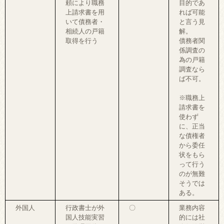
頼により職務
目的であ
上請求書を用
れば可能
いて債務者・
と言う見
相続人の戸籍
解。
取得を行う
債務者関
係調査の
為の戸籍
調査なら
ば不可。
※職務上
請求書を
使わず
に、正当
な債権者
から委任
状をもら
って行う
のが無難
そうでは
ある。
外国人
行政書士が外
〇
業務内容
国人技能実習
的には社