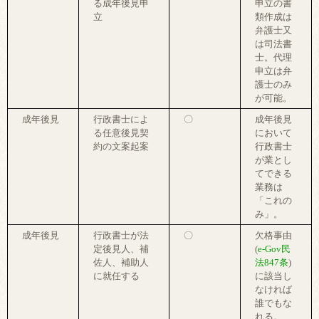
る成年後見申
申立の書
立
類作成は
弁護士又
は司法書
士。代理
申立は弁
護士のみ
が可能。
成年後見
行政書士によ
〇
成年後見
る任意後見契
において
約の文案起案
行政書士
が業とし
てできる
業務は
「これの
み」。
成年後見
行政書士が法
〇
欠格事由
定後見人、補
(
e-Gov民
佐人、補助人
法847条
)
に就任する
に該当し
なければ
誰でもな
れる。