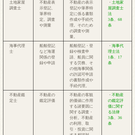
土地家屋
不動産表
不動産の表示
・
土地家
調査士
示登記、
登記や筆界特
屋調査士
筆界特
定に係る書類
法
定。調査
作成や手続代
3条
、
68
や測量
理。そのため
条
の調査や測
量。
海事代理
船舶登記
船舶登記・登
・
海事代
士
など海運
録や検査申
理士法
関係の登
請、船員に関
1条
、
17
録や申請
する労務、そ
条
の他海事関係
の許認可申請
の書類作成や
手続代理。
不動産鑑
不動産の
不動産の客観
・
不動産
定士
鑑定評価
的価値に作用
の鑑定評
する諸要因に
価に関す
関する調査・
る法律
分析。不動産
3条
、
36
の利用、取
条
引・投資に関
する相談対