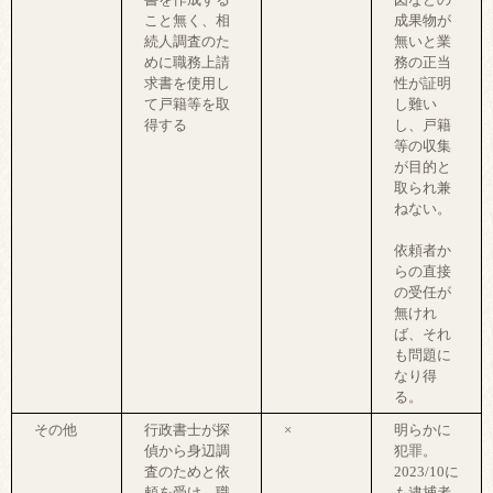
こと無く、相
成果物が
続人調査のた
無いと業
めに職務上請
務の正当
求書を使用し
性が証明
て戸籍等を取
し難い
得する
し、戸籍
等の収集
が目的と
取られ兼
ねない。
依頼者か
らの直接
の受任が
無けれ
ば、それ
も問題に
なり得
る。
その他
行政書士が探
×
明らかに
偵から身辺調
犯罪。
査のためと依
2023/10に
頼を受け、職
も逮捕者