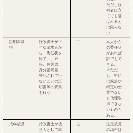
ただし候
補者に立
てても選
ばれると
は限らな
い。
証明書取
行政書士が正
〇
本人から
得
当な請求者か
の委任状
ら「委任状を
があれば
得て」、戸
誰でもで
籍、住民票、
きる。
身分証明書、
※ただ
登記されてい
し、中に
ないことの証
は親族や
明書等の収集
特定の士
を行う
業でない
と代理取
得できな
いものも
ある。
成年後見
行政書士が後
△
法定後見
見人として本
の場合は