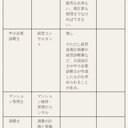
販売も出来な
い。税計算も
税理士でなけ
ればできな
い。
中小企業
経営コン
無し
診断士
サルタン
ト
※ただし経営
改善計画書や
経営診断書な
ど、公認会計
士や中小企業
診断士が作成
したものを求
められること
がある。
マンショ
マンショ
ン管理士
ン維持・
管理のコ
ンサル
測量士
測量の計
画と実施