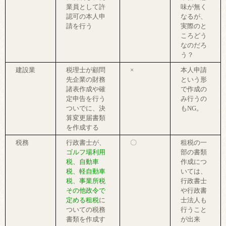
業員として許
味が無く
認可の本人申
なるが、
請を行う
実際のと
ころどう
なのだろ
う？
建設業
税理士が顧問
×
本人申請
先企業の財務
という形
諸表作成や確
で作成の
定申告を行う
み行うの
ついでに、決
もNG。
算変更届書類
を作成する
税務
行政書士が、
〇
租税の一
ゴルフ場利用
部の書類
税、自動車
作成につ
税、軽自動車
いては、
税、事業所税
行政書士
その他政令で
や行政書
定める租税
に
士法人も
ついての税務
行うこと
書類を作成す
が出来