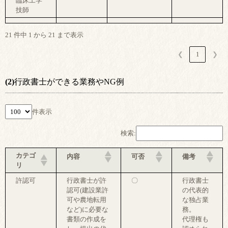
臨床工学
技師
21 件中 1 から 21 まで表示
❮
1
❯
(2)
行政書士ができる業務やNG例
件表示
検索:
カテゴ
内容
可否
備考
リ
許認可
行政書士が許
〇
行政書士
認可(建設業許
の代表的
可や農地転用
な独占業
など)に必要な
務。
書類の作成を
代理権も