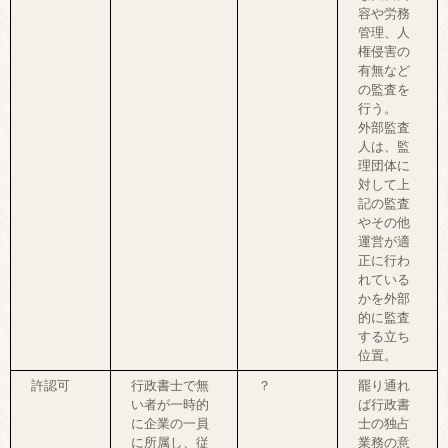
容や労務
管理、人
権侵害の
有無など
の監査を
行う。
外部監査
人は、監
理団体に
対して上
記の監査
やその他
運営が適
正に行わ
れている
かを外部
的に監査
する立ち
位置。
許認可
行政書士で無
？
罷り通れ
い者が一時的
ば行政書
に企業の一員
士の独占
に所属し、従
業務の意