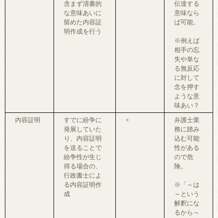
含まず清書的
伝達する
な意味あいに
意味なら
留めた内容証
ば可能。
明作成を行う
※例えば
相手の忘
失や単な
る無反応
に対して
念を押す
ような意
味あい？
内容証明
すでに紛争に
×
弁護士業
発展していた
務に踏み
り、内容証明
込む可能
を送ることで
性がある
紛争性が生じ
ので危
得る場合の、
険。
行政書士によ
る内容証明作
※「～は
成
～という
解釈にな
るから～