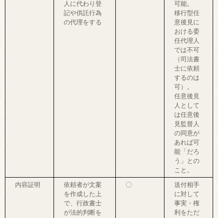
人に代わり登
可能。
記や供託行為
移行型任
の代理をする
意後見に
おける委
任代理人
では不可
（司法書
士に依頼
するのは
可）。
任意後見
人として
は任意後
見監督人
の同意が
あれば可
能「だろ
う」との
こと。
内容証明
依頼者が文案
〇
送付相手
を作成した上
に対して
で、行政書士
事実・権
が法的判断を
利をただ