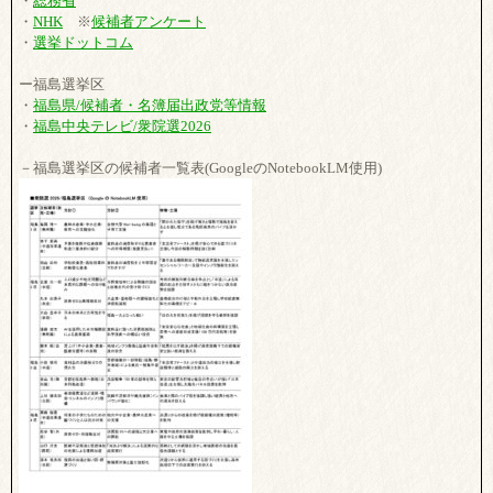
・
総務省
・
NHK
※
候補者アンケート
・
選挙ドットコム
ー福島選挙区
・
福島県/候補者・名簿届出政党等情報
・
福島中央テレビ/衆院選2026
－福島選挙区の候補者一覧表(GoogleのNotebookLM使用)