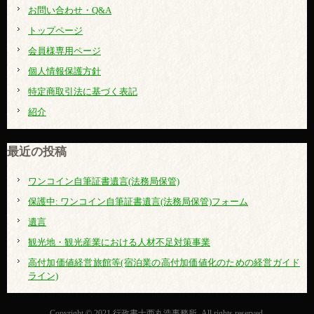
お問い合わせ・Q&A
トップページ
会員様専用ページ
個人情報保護方針
特定商取引法に基づく表記
紹介
最近の投稿
ワンコイン自筆証書遺言(法務局保管)
保護中: ワンコイン自筆証書遺言(法務局保管)フォーム
遺言
観光地・観光産業における人材不足対策事業
高付加価値経営旅館等(宿泊業の高付加価値化のための経営ガイド
ライン)
Copyright © 2021 行政書士西丸浩事務所, All rights reserved.