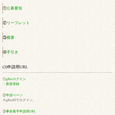
①
公募要領
②
リーフレット
③
概要
④
手引き
(3)申請用URL
①
gBizログイン
・
新規登録
②
申請ページ
※gBizIDでログイン。
③
事前着手申請用URL