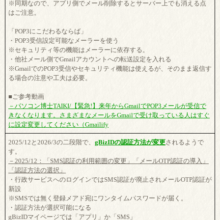
※同期なので、アプリ側でメール削除するとサーバー上でも消える点
はご注意。
「POP3にこだわるならば」
・POP3受信設定可能なメーラーを使う
※セキュリティ等の機能はメーラーに依存する。
・他社メール側でGmailアカウントへの転送設定を入れる
※GmailでのPOP3受信やセキュリティ機能は使えるが、そのまま返信す
る場合の注意や工夫は必要。
■ご参考動画
－パソコン博士TAIKI/【緊急!】来年からGmailでPOP3メールが受信で
きなくなります。さまざまなメールをGmailで受け取っている人はすぐ
に設定変更してください（Gmailify
2025/12と2026/3の二段階で、
gBizIDの認証方法が変更
されるようで
す。
－2025/12：「SMS認証の利用範囲の変更」「メールOTP認証の導入」
「認証方法の選択」
・行政サービスへのログインではSMS認証が廃止されメールOTP認証が
新設
※SMSでは無く登録メアド宛にワンタイムパスワードが届く。
・認証方法が選択可能になる
gBizIDマイページでは「アプリ」か「SMS」