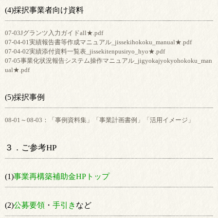
(4)採択事業者向け資料
07-03Jグランツ入力ガイドall★.pdf
07-04-01実績報告書等作成マニュアル_jissekihokoku_manual★.pdf
07-04-02実績添付資料一覧表_jissekitenpusiryo_hyo★.pdf
07-05事業化状況報告システム操作マニュアル_jigyokajyokyohokoku_man
ual★.pdf
(5)採択事例
08-01～08-03：「事例資料集」「事業計画書例」「活用イメージ」
３．ご参考HP
(1)
事業再構築補助金HPトップ
(2)
公募要領
・
手引き
など