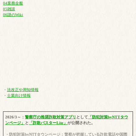
04業務全般
05雑談
06謎のWiki
・
法改正や周知情報
・
士業向け情報
2026/3～：
警察庁の推奨詐欺対策アプリ
として
「防犯対策byNTTタウ
ンページ」
と
「詐欺バスターLite」
が公開された。
・防犯対策byNTTタウンページ：警察が把握している詐欺電話や国際