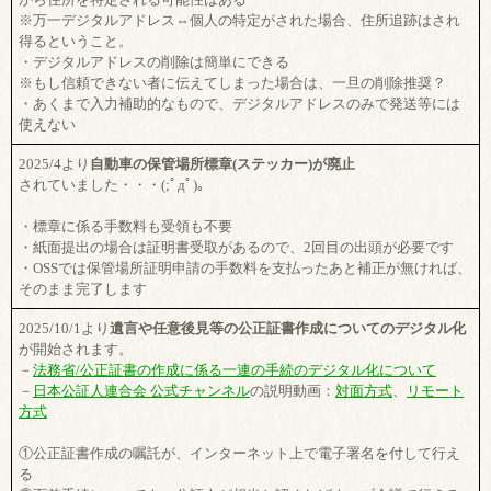
※万一デジタルアドレス⇔個人の特定がされた場合、住所追跡はされ
得るということ。
・デジタルアドレスの削除は簡単にできる
※もし信頼できない者に伝えてしまった場合は、一旦の削除推奨？
・あくまで入力補助的なもので、デジタルアドレスのみで発送等には
使えない
2025/4より
自動車の保管場所標章(ステッカー)が廃止
されていました・・・(;ﾟдﾟ)。
・標章に係る手数料も受領も不要
・紙面提出の場合は証明書受取があるので、2回目の出頭が必要です
・OSSでは保管場所証明申請の手数料を支払ったあと補正が無ければ、
そのまま完了します
2025/10/1より
遺言や任意後見等の公正証書作成についてのデジタル化
が開始されます。
－
法務省/公正証書の作成に係る一連の手続のデジタル化について
－
日本公証人連合会 公式チャンネル
の説明動画：
対面方式
、
リモート
方式
①公正証書作成の嘱託が、インターネット上で電子署名を付して行え
る