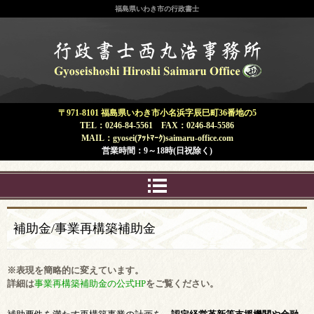
福島県いわき市の行政書士
福島県 いわき市 | 行政書士 西丸浩
事務所
〒971-8101 福島県いわき市小名浜字辰巳町36番地の5
TEL：0246-84-5561 FAX：0246-84-5586
MAIL：gyosei(ｱｯﾄﾏｰｸ)saimaru-office.com
営業時間：9～18時(日祝除く)
補助金/事業再構築補助金
※表現を簡略的に変えています。
詳細は
事業再構築補助金の公式HP
をご覧ください。