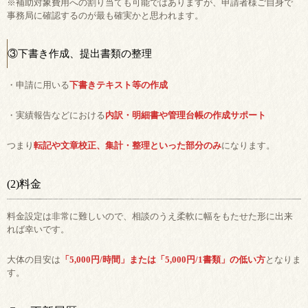
※補助対象費用への割り当ても可能ではありますが、申請者様ご自身で
事務局に確認するのが最も確実かと思われます。
③下書き作成、提出書類の整理
・申請に用いる
下書きテキスト等の作成
・実績報告などにおける
内訳・明細書や管理台帳の作成サポート
つまり
転記や文章校正、集計・整理といった部分のみ
になります。
(2)料金
料金設定は非常に難しいので、相談のうえ柔軟に幅をもたせた形に出来
れば幸いです。
大体の目安は
「5,000円/時間」または「5,000円/1書類」の低い方
となりま
す。