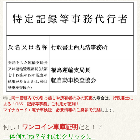
特に
同一管轄内での引っ越しや所有者のみの変更
の場合は、
行政書士に
よる「OSS＋記録等事務」ご利用が便利！
マイナカード＋電子車検証＋必要情報のご持参で完結
します。
何ぃ！
ワンコイン車庫証明
だと！？
一体何だね？それは(クリック)。