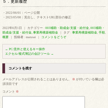
５．更新履歴
・2022/06/01：ページ公開
・2023/05/08：見出し、テキストURL部分の修正
2022年6月1日
|
カテゴリー :
003補助・助成金/支援・給付金
,
003補助・
助成金/支援・給付金, 事業再構築補助金
|
タグ :
事業再構築補助金
,
手順
,
概要
|
投稿者 : marusai
|
コメントをどうぞ
←
PC/意外と使えるキー操作
エクセル/複式簿記の会計ツール
→
コメントを残す
メールアドレスが公開されることはありません。
※
が付いている欄は必
須項目です
コメント
※