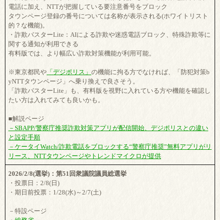
電話に加え、NTTが把握している要注意番号をブロック
タウンページ登録の番号については名称が表示される(ホワイトリスト
的？な機能)。
・詐欺バスターLite：AIによる詐欺や迷惑電話ブロック、特殊詐欺等に
関する通知が利用できる
有料版では、より幅広い詐欺対策機能が利用可能。
※東京都民や
「デジポリス」
の機能に拘る方でなければ、「防犯対策b
yNTTタウンページ」へ乗り換えで良さそう。
「詐欺バスターLite」も、有料版を視野に入れている方や機能を確認し
たい方は入れてみても良いかも。
■解説ページ
－SBAPP/警察庁推奨詐欺対策アプリが配信開始、デジポリスとの違い
と設定手順
－ケータイWatch/詐欺電話をブロックする“警察庁推奨”無料アプリがリ
リース、NTTタウンページやトレンドマイクロが提供
2026/2/8(選挙)：第51回衆議院議員総選挙
・投票日：2/8(日)
・期日前投票：1/28(水)～2/7(土)
－特設ページ