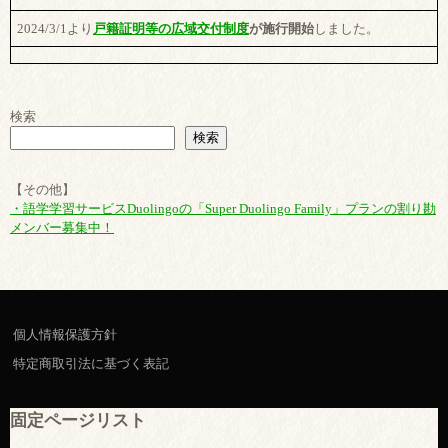
2024/3/1より
戸籍証明等の広域交付制度
が施行開始
しました。
検索
検索
【その他】
・語学学習サービスDuolingoの「Super Duolingo Family」プランの割り勘
メンバー募集中！
個人情報保護方針
特定商取引法に基づく表記
固定ページリスト