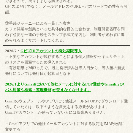
できるので、成りすましも防止される。
GビズIDだけでなく、メールアドレスやURL＋パスワードでの共有も可
能。
③手続ジャーニーによる一貫した案内
カフェ開業や創業といった具体的な目的に合わせ、制度所管省庁を問
わず必要な一連の手続をステップ形式で案内し、利用者が迷わずに進
められるようサポートしてくれる。
2026/7：
GビズIDアカウントの有効期限導入
・不要なアカウントが残存することによる個人情報やセキュリティ上
のリスクを回避するため導入される
・有効期限は2年3ヵ月で。既に発行済みは導入日から、導入後の新規
発行については発行日が起算日となる
2026/1よりGmailにおいて他社メールに対するPOP受信やGmailify(ス
パム対策や検索・整理機能)が使えなくなります。
Gmailのウェブメールやアプリにて他社メールをPOP3でダウンロード受
信していた方は、以下のような変更をする必要があります。
Gmailアカウントしか使っていない人には影響ありません。
・Gmailアプリでの他社メールアカウントに対する設定をIMAP受信に
変更する