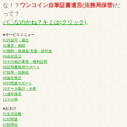
な！？
ワンコイン自筆証書遺言(法務局保管)
だ
って？
バ〇なのかね？キミは(クリック)
。
■サービスメニュー
01許認可・届出
02遺言・相続
03補助・助成金/支援・給付金
04会社設立
05その他の事実・権利証明
06証明書取得サポート
07効率・自動化
08論文校正
09IT関連サポート
10データ集計・分析
11成年後見
12その他
■おまけ
01生活全般
02IT関連
03効率化