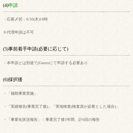
(4)
申請
・応募〆切：6/30(木)18時
※代理申請は不可
(5)事前着手申請(必要に応じて)
・本申請とは別途でjGrantsにて申請する必要あり
(6)採択後
・「補助事業実施」
・「実績報告(事業完了後)」「実地検査(検査員が必要とした場合)」
・「事業化状況報告」：事業完了後5年間、計6回の報告