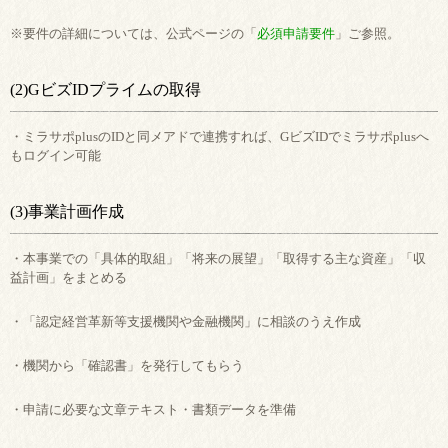
※要件の詳細については、公式ページの「
必須申請要件
」ご参照。
(2)GビズIDプライムの取得
・ミラサポplusのIDと同メアドで連携すれば、GビズIDでミラサポplusへ
もログイン可能
(3)事業計画作成
・本事業での「具体的取組」「将来の展望」「取得する主な資産」「収
益計画」をまとめる
・「認定経営革新等支援機関や金融機関」に相談のうえ作成
・機関から「確認書」を発行してもらう
・申請に必要な文章テキスト・書類データを準備