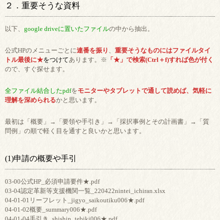
２．重要そうな資料
以下、
google driveに置いたファイル
の中から抽出。
公式HPのメニューごとに
連番を振り
、
重要そうなものにはファイルタイ
トル最後に★
をつけて
あります。※
「★」で検索(Ctrl＋f)すれば色が付く
ので、すぐ探せます。
全ファイル結合したpdf
を
モニターやタブレットで通して読めば、気軽に
理解を深められる
かと思います。
最初は「概要」→「要領や手引き」→「採択事例とその計画書」→「質
問例」の順で軽く目を通すと良いかと思います。
(1)申請の概要や手引
03-00公式HP_必須申請要件★.pdf
03-04認定革新等支援機関一覧_220422nintei_ichiran.xlsx
04-01-01リーフレット_jigyo_saikoutiku006★.pdf
04-01-02概要_summary006★.pdf
04-01-04手引き_shishin_tebiki006★.pdf