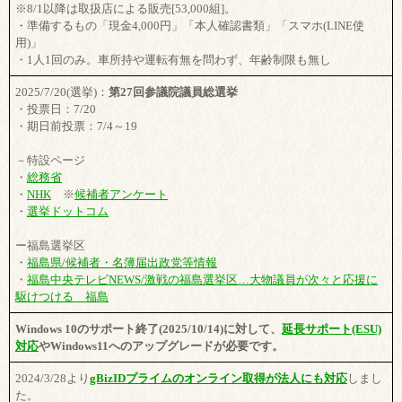
※8/1以降は取扱店による販売[53,000組]。
・準備するもの「現金4,000円」「本人確認書類」「スマホ(LINE使
用)」
・1人1回のみ。車所持や運転有無を問わず、年齢制限も無し
2025/7/20(選挙)：
第27回参議院議員総選挙
・投票日：7/20
・期日前投票：7/4～19
－特設ページ
・
総務省
・
NHK
※
候補者アンケート
・
選挙ドットコム
ー福島選挙区
・
福島県/候補者・名簿届出政党等情報
・
福島中央テレビNEWS/激戦の福島選挙区…大物議員が次々と応援に
駆けつける 福島
Windows 10のサポート終了(2025/10/14)に対して、
延長サポート(ESU)
対応
やWindows11へのアップグレードが必要です。
2024/3/28より
gBizIDプライムのオンライン取得が法人にも対応
しまし
た。