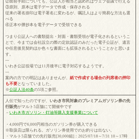
②面前手続についても、公証人が相当と認めればウェブ会議で行える
③原則、原本は電子データで作成・保存される
従来の署名捺印は電子署名に変わるが、嘱託人はより簡易な方法も選
べる
④正本や謄抄本を電子データで受領できる
つまり公証人への書類提出・対面・書類受領が電子化されるというこ
とで、今までは会社設立の際の定款認証のみだった電子公証が、遺言
や任意後見契約ほか色々な書面にも拡張されるということかと思いま
す。
---
いわき公証役場では11月後半に電子対応するようです。
---
案内の方での明記はありませんが、
紙で作成する場合の列席者の押印
も不要
となっていました。
※
公証人法40条
の5項ご参照。
人伝で知ったのですが、
いわき市民対象のプレミアムガソリン券の先
行販売
がマルト5店舗にて開催中です
－
いわき市ガソリン・灯油等購入支援事業について
・4,000円で6,000円相当のガソリン券が購入できる
※取扱店は限られる。ガソリン券使用でのお釣りは出ない。
・マルト5店舗での先行販売[30,000組]：2025/07/18～7/31 10～17時