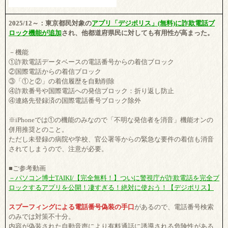
2025/12～：東京都民対象の
アプリ「デジポリス」(無料)に詐欺電話ブ
ロック機能が追加
され、他都道府県民に対しても有用性が高まった。
－機能
①詐欺電話データベースの電話番号からの着信ブロック
②国際電話からの着信ブロック
③「①と②」の着信履歴を自動削除
④詐欺番号や国際電話への発信ブロック：折り返し防止
④連絡先登録済の国際電話番号ブロック除外
※iPhoneでは①の機能のみなので「不明な発信者を消音」機能オンの
併用推奨とのこと。
ただし未登録の病院や学校、官公署等からの緊急な要件の着信も消音
されてしまうので、注意が必要。
■ご参考動画
－パソコン博士TAIKI/【完全無料！】ついに警視庁が詐欺電話を完全ブ
ロックするアプリを公開！凄すぎる！絶対に使おう！【デジポリス】
スプーフィングによる電話番号偽装の手口
があるので、電話番号検索
のみでは対策不十分。
内容が偽装された自動音声により有料通話に誘導される危険性がある