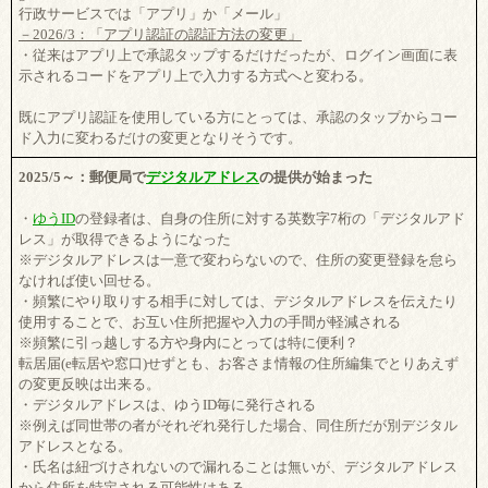
行政サービスでは「アプリ」か「メール」
－2026/3：「アプリ認証の認証方法の変更」
・従来はアプリ上で承認タップするだけだったが、ログイン画面に表
示されるコードをアプリ上で入力する方式へと変わる。
既にアプリ認証を使用している方にとっては、承認のタップからコー
ド入力に変わるだけの変更となりそうです。
2025/5～：郵便局で
デジタルアドレス
の提供が始まった
・
ゆうID
の登録者は、自身の住所に対する英数字7桁の「デジタルアド
レス」が取得できるようになった
※デジタルアドレスは一意で変わらないので、住所の変更登録を怠ら
なければ使い回せる。
・頻繁にやり取りする相手に対しては、デジタルアドレスを伝えたり
使用することで、お互い住所把握や入力の手間が軽減される
※頻繁に引っ越しする方や身内にとっては特に便利？
転居届(e転居や窓口)せずとも、お客さま情報の住所編集でとりあえず
の変更反映は出来る。
・デジタルアドレスは、ゆうID毎に発行される
※例えば同世帯の者がそれぞれ発行した場合、同住所だが別デジタル
アドレスとなる。
・氏名は紐づけされないので漏れることは無いが、デジタルアドレス
から住所を特定される可能性はある