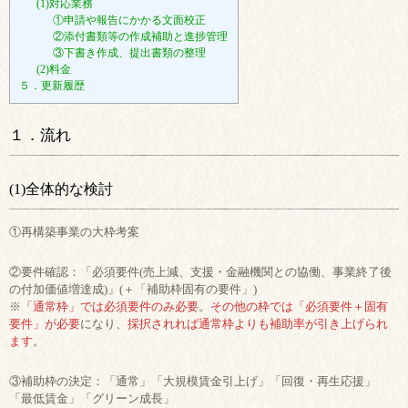
(1)対応業務
①申請や報告にかかる文面校正
②添付書類等の作成補助と進捗管理
③下書き作成、提出書類の整理
(2)料金
５．更新履歴
１．流れ
(1)全体的な検討
①再構築事業の大枠考案
②要件確認：「必須要件(売上減、支援・金融機関との協働、事業終了後
の付加価値増達成)」(＋「補助枠固有の要件」)
※
「通常枠」では必須要件のみ必要
。
その他の枠では「必須要件＋固有
要件」が必要
になり、
採択されれば通常枠よりも補助率が引き上げられ
ます
。
③補助枠の決定：「通常」「大規模賃金引上げ」「回復・再生応援」
「最低賃金」「グリーン成長」