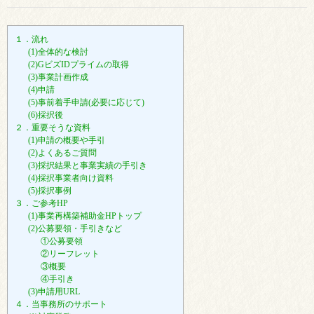
１．流れ
(1)全体的な検討
(2)GビズIDプライムの取得
(3)事業計画作成
(4)申請
(5)事前着手申請(必要に応じて)
(6)採択後
２．重要そうな資料
(1)申請の概要や手引
(2)よくあるご質問
(3)採択結果と事業実績の手引き
(4)採択事業者向け資料
(5)採択事例
３．ご参考HP
(1)事業再構築補助金HPトップ
(2)公募要領・手引きなど
①公募要領
②リーフレット
③概要
④手引き
(3)申請用URL
４．当事務所のサポート