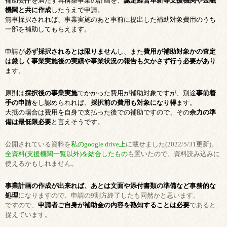
補助要件を満たす再構築事業の計画を、
認定経営革新等支援機関や金融
機関と共に作成
したうえで申請。
無事採択されれば、事業実施のあと事前に提出した補助対象費用のうち
一部を補助してもらえます。
申請が
必ず採択されるとは限りません
し、また
費用が補助対象かの査定
は厳しく事業実施後の実績や事業状況の報告も欠かさず行う必要があり
ます。
原則は
採択後の事業実施
で
かかった費用が補助対象ですが、別途
事前着
手の申請
をし認められれば、
採択前の費用も対象になり得
ます。
大抵の場合は費用を自身で支払った後での補助ですので、その
余力の準
備は最低限必要
と言えそうです。
公開されている資料を
私のgoogle drive上
に載せました(2022/5/31更新)。
全資料(支援機関一覧以外)を結合したもの
も置いたので、資料読み込みに
使えるかもしれません。
事業計画の作成が出来れば、あとは文面や添付書類の準備など事務的な
処理
になりますので、申請の9割方終了したも同然かと思います。
ですので、
申請者ご自身が補助金の内容を熟知することは必要
であると
捉えています。