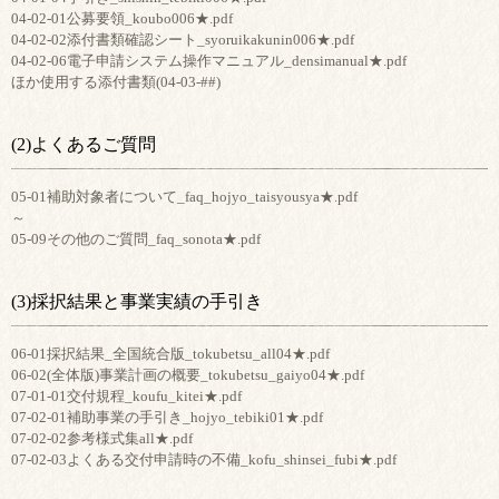
04-02-01公募要領_koubo006★.pdf
04-02-02添付書類確認シート_syoruikakunin006★.pdf
04-02-06電子申請システム操作マニュアル_densimanual★.pdf
ほか使用する添付書類(04-03-##)
(2)よくあるご質問
05-01補助対象者について_faq_hojyo_taisyousya★.pdf
～
05-09その他のご質問_faq_sonota★.pdf
(3)採択結果と事業実績の手引き
06-01採択結果_全国統合版_tokubetsu_all04★.pdf
06-02(全体版)事業計画の概要_tokubetsu_gaiyo04★.pdf
07-01-01交付規程_koufu_kitei★.pdf
07-02-01補助事業の手引き_hojyo_tebiki01★.pdf
07-02-02参考様式集all★.pdf
07-02-03よくある交付申請時の不備_kofu_shinsei_fubi★.pdf