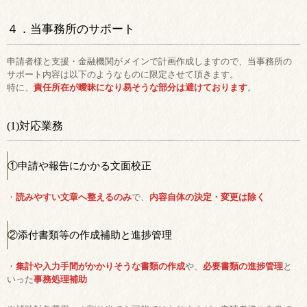
４．当事務所のサポート
申請者様と支援・金融機関がメインで計画作成しますので、当事務所の
サポート内容は以下のようなものに限定させて頂きます。
特に、
責任所在が曖昧になり易そうな部分は避けております
。
(1)対応業務
①申請や報告にかかる文面校正
・
読みやすい文章へ整えるのみ
で、
内容自体の決定・変更は除く
②添付書類等の作成補助と進捗管理
・
集計や入力手間がかかりそうな書類の作成
や、
必要書類の進捗管理
と
いった
事務処理補助