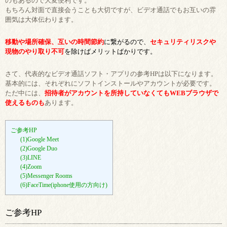
のもあるので大変便利です。
もちろん対面で直接会うことも大切ですが、ビデオ通話でもお互いの雰
囲気は大体伝わります。
移動や場所確保、互いの時間節約
に繋がるので、
セキュリティリスクや
現物のやり取り不可
を除けばメリットばかりです。
さて、代表的なビデオ通話ソフト・アプリの参考HPは以下になります。
基本的には、それぞれにソフトインストールやアカウントが必要です。
ただ中には、
招待者がアカウントを所持していなくてもWEBブラウザで
使えるものも
あります。
ご参考HP
(1)Google Meet
(2)Google Duo
(3)LINE
(4)Zoom
(5)Messenger Rooms
(6)FaceTime(iphone使用の方向け)
ご参考HP