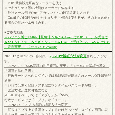
・POP3受信設定可能なメーラーを使う
※セキュリティ等の機能はメーラーに依存する。
・他社メール側でGmailアカウントへの転送設定を入れる
※GmailでのPOP3受信やセキュリティ機能は使えるが、そのまま返信す
る場合の注意や工夫は必要。
■ご参考動画
－パソコン博士TAIKI/【緊急!】来年からGmailでPOP3メールが受信で
きなくなります。さまざまなメールをGmailで受け取っている人はすぐ
に設定変更してください（Gmailify
2025/12と2026/3の二段階で、
gBizIDの認証方法が変更
されるようで
す。
－2025/12：「SMS認証の利用範囲の変更」「メールOTP認証の導入」
「認証方法の選択」
・行政サービスへのログインではSMS認証が廃止されメールOTP認証が
新設
※SMSでは無く登録メアド宛にワンタイムパスワードが届く。
・認証方法が選択可能になる
gBizIDマイページでは「アプリ」か「SMS」
行政サービスでは「アプリ」か「メール」
－2026/3：「アプリ認証の認証方法の変更」
・従来はアプリ上で承認タップするだけだったが、ログイン画面に表
示されるコードをアプリ上で入力する方式へと変わる。