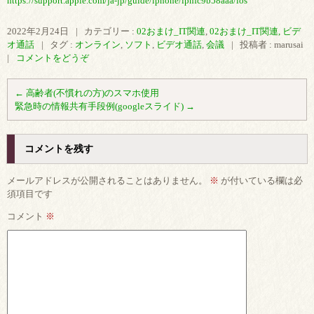
https://support.apple.com/ja-jp/guide/iphone/iphfc9b58aaa/ios
2022年2月24日
|
カテゴリー :
02おまけ_IT関連
,
02おまけ_IT関連, ビデ
オ通話
|
タグ :
オンライン
,
ソフト
,
ビデオ通話
,
会議
|
投稿者 : marusai
|
コメントをどうぞ
←
高齢者(不慣れの方)のスマホ使用
緊急時の情報共有手段例(googleスライド)
→
コメントを残す
メールアドレスが公開されることはありません。
※
が付いている欄は必
須項目です
コメント
※