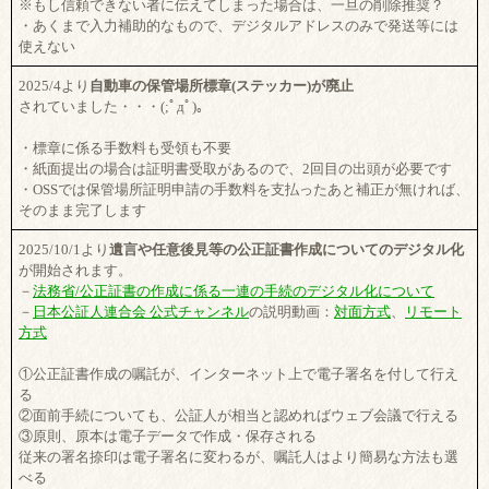
※もし信頼できない者に伝えてしまった場合は、一旦の削除推奨？
・あくまで入力補助的なもので、デジタルアドレスのみで発送等には
使えない
2025/4より
自動車の保管場所標章(ステッカー)が廃止
されていました・・・(;ﾟдﾟ)。
・標章に係る手数料も受領も不要
・紙面提出の場合は証明書受取があるので、2回目の出頭が必要です
・OSSでは保管場所証明申請の手数料を支払ったあと補正が無ければ、
そのまま完了します
2025/10/1より
遺言や任意後見等の公正証書作成についてのデジタル化
が開始されます。
－
法務省/公正証書の作成に係る一連の手続のデジタル化について
－
日本公証人連合会 公式チャンネル
の説明動画：
対面方式
、
リモート
方式
①公正証書作成の嘱託が、インターネット上で電子署名を付して行え
る
②面前手続についても、公証人が相当と認めればウェブ会議で行える
③原則、原本は電子データで作成・保存される
従来の署名捺印は電子署名に変わるが、嘱託人はより簡易な方法も選
べる