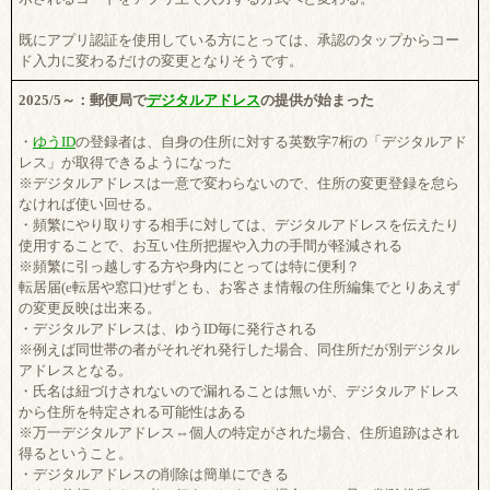
既にアプリ認証を使用している方にとっては、承認のタップからコー
ド入力に変わるだけの変更となりそうです。
2025/5～：郵便局で
デジタルアドレス
の提供が始まった
・
ゆうID
の登録者は、自身の住所に対する英数字7桁の「デジタルアド
レス」が取得できるようになった
※デジタルアドレスは一意で変わらないので、住所の変更登録を怠ら
なければ使い回せる。
・頻繁にやり取りする相手に対しては、デジタルアドレスを伝えたり
使用することで、お互い住所把握や入力の手間が軽減される
※頻繁に引っ越しする方や身内にとっては特に便利？
転居届(e転居や窓口)せずとも、お客さま情報の住所編集でとりあえず
の変更反映は出来る。
・デジタルアドレスは、ゆうID毎に発行される
※例えば同世帯の者がそれぞれ発行した場合、同住所だが別デジタル
アドレスとなる。
・氏名は紐づけされないので漏れることは無いが、デジタルアドレス
から住所を特定される可能性はある
※万一デジタルアドレス⇔個人の特定がされた場合、住所追跡はされ
得るということ。
・デジタルアドレスの削除は簡単にできる