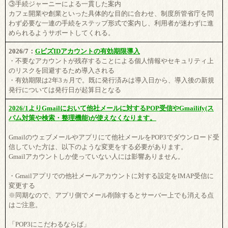
③手続ジャーニーによる一貫した案内
カフェ開業や創業といった具体的な目的に合わせ、制度所管省庁を問
わず必要な一連の手続をステップ形式で案内し、利用者が迷わずに進
められるようサポートしてくれる。
2026/7：
GビズIDアカウントの有効期限導入
・不要なアカウントが残存することによる個人情報やセキュリティ上
のリスクを回避するため導入される
・有効期限は2年3ヵ月で。既に発行済みは導入日から、導入後の新規
発行については発行日が起算日となる
2026/1よりGmailにおいて他社メールに対するPOP受信やGmailify(ス
パム対策や検索・整理機能)が使えなくなります。
Gmailのウェブメールやアプリにて他社メールをPOP3でダウンロード受
信していた方は、以下のような変更をする必要があります。
Gmailアカウントしか使っていない人には影響ありません。
・Gmailアプリでの他社メールアカウントに対する設定をIMAP受信に
変更する
※同期なので、アプリ側でメール削除するとサーバー上でも消える点
はご注意。
「POP3にこだわるならば」