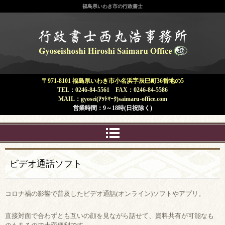
福島県いわき市の行政書士
福島県 いわき市 | 行政書士 西丸浩
事務所
〒971-8101 福島県いわき市小名浜字辰巳町36番地の5
TEL：0246-84-5561 FAX：0246-84-5586
MAIL：gyosei(ｱｯﾄﾏｰｸ)saimaru-office.com
営業時間：9～18時(日祝除く)
ビデオ通話ソフト
コロナ禍の影響で普及したビデオ通話(オンライン)ソフトやアプリ。
直接対面で合わずとも互いの顔を見ながら話せて、資料共有が可能なも