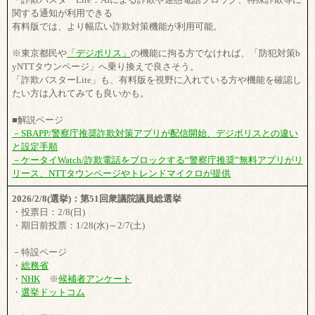
関する通知が利用できる
有料版では、より幅広い詐欺対策機能が利用可能。
※東京都民や
「デジポリス」
の機能に拘る方でなければ、「防犯対策b
yNTTタウンページ」へ乗り換えで良さそう。
「詐欺バスターLite」も、有料版を視野に入れている方や機能を確認し
たい方は入れてみても良いかも。
■解説ページ
－SBAPP/警察庁推奨詐欺対策アプリが配信開始、デジポリスとの違い
と設定手順
－ケータイWatch/詐欺電話をブロックする“警察庁推奨”無料アプリがリ
リース、NTTタウンページやトレンドマイクロが提供
2026/2/8(選挙)：第51回衆議院議員総選挙
・投票日：2/8(日)
・期日前投票：1/28(水)～2/7(土)
－特設ページ
・
総務省
・
NHK
※
候補者アンケート
・
選挙ドットコム