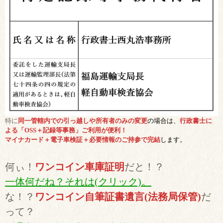
特に
同一管轄内での引っ越しや所有者のみの変更
の場合は、
行政書士に
よる「OSS＋記録等事務」ご利用が便利！
マイナカード＋電子車検証＋必要情報のご持参で完結
します。
何ぃ！
ワンコイン車庫証明
だと！？
一体何だね？それは(クリック)。
な！？
ワンコイン自筆証書遺言(法務局保管)
だ
って？