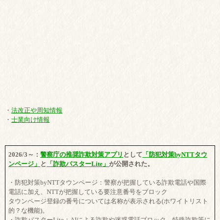
・
法改正や周知情報
・
士業向け情報
2026/3～：
警察庁の推奨詐欺対策アプリ
として
「防犯対策byNTTタウ
ンページ」
と
「詐欺バスターLite」
が公開された。
・防犯対策byNTTタウンページ：警察が把握している詐欺電話や国際
電話に加え、NTTが把握している要注意番号をブロック
タウンページ登録の番号については名称が表示される(ホワイトリスト
的？な機能)。
・詐欺バスターLite：AIによる詐欺や迷惑電話ブロック、特殊詐欺等に