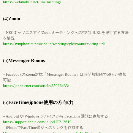
https://webmobile.net/line-meeting/
(4)
Zoom
– NECネッツエスアイ/Zoomミーティングへの招待用URLを発行する方法
を解説
https://symphonict.nesic.co.jp/workingstyle/zoom/inviting-url/
(5)
Messenger Rooms
– FacebookのZoom対抗「Messenger Rooms」は時間無制限で50人が参加
可能
https://japan.cnet.com/article/35066433/
(6)
FaceTime(iphone使用の方向け)
– Android や Windows デバイスから FaceTime 通話に参加する
https://support.apple.com/ja-jp/HT212619
– iPhoneでFaceTime通話へのリンクを作成する