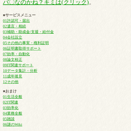
バ〇なのかね？キミは(クリック)
。
■サービスメニュー
01許認可・届出
02遺言・相続
03補助・助成金/支援・給付金
04会社設立
05その他の事実・権利証明
06証明書取得サポート
07効率・自動化
08論文校正
09IT関連サポート
10データ集計・分析
11成年後見
12その他
■おまけ
01生活全般
02IT関連
03効率化
04業務全般
05雑談
06謎のWiki