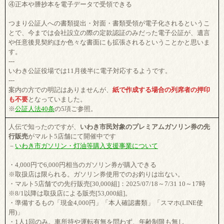
④正本や謄抄本を電子データで受領できる
つまり公証人への書類提出・対面・書類受領が電子化されるというこ
とで、今までは会社設立の際の定款認証のみだった電子公証が、遺言
や任意後見契約ほか色々な書面にも拡張されるということかと思いま
す。
---
いわき公証役場では11月後半に電子対応するようです。
---
案内の方での明記はありませんが、
紙で作成する場合の列席者の押印
も不要
となっていました。
※
公証人法40条
の5項ご参照。
人伝で知ったのですが、
いわき市民対象のプレミアムガソリン券の先
行販売
がマルト5店舗にて開催中です
－
いわき市ガソリン・灯油等購入支援事業について
・4,000円で6,000円相当のガソリン券が購入できる
※取扱店は限られる。ガソリン券使用でのお釣りは出ない。
・マルト5店舗での先行販売[30,000組]：2025/07/18～7/31 10～17時
※8/1以降は取扱店による販売[53,000組]。
・準備するもの「現金4,000円」「本人確認書類」「スマホ(LINE使
用)」
・1人1回のみ。車所持や運転有無を問わず、年齢制限も無し