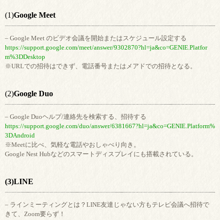
(1)
Google Meet
– Google Meet のビデオ会議を開始またはスケジュール設定する
https://support.google.com/meet/answer/9302870?hl=ja&co=GENIE.Platfor
m%3DDesktop
※URLでの招待はできず、電話番号またはメアドでの招待となる。
(2)
Google Duo
– Google Duoヘルプ/連絡先を検索する、招待する
https://support.google.com/duo/answer/6381667?hl=ja&co=GENIE.Platform%
3DAndroid
※Meetに比べ、気軽な電話やおしゃべり向き。
Google Nest Hubなどのスマートディスプレイにも搭載されている。
(3)LINE
– ラインミーティングとは？LINE友達じゃない方もテレビ会議へ招待で
きて、Zoom要らず！