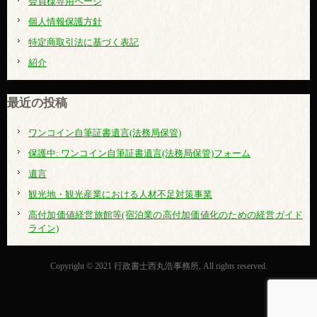
会員様専用ページ
個人情報保護方針
特定商取引法に基づく表記
紹介
最近の投稿
ワンコイン自筆証書遺言(法務局保管)
保護中: ワンコイン自筆証書遺言(法務局保管)フォーム
遺言
観光地・観光産業における人材不足対策事業
高付加価値経営旅館等(宿泊業の高付加価値化のための経営ガイド
ライン)
Copyright © 2021 行政書士西丸浩事務所, All rights reserved.
ログイン