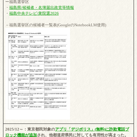
ー福島選挙区
・
福島県/候補者・名簿届出政党等情報
・
福島中央テレビ/衆院選2026
－福島選挙区の候補者一覧表(GoogleのNotebookLM使用)
2025/12～：東京都民対象の
アプリ「デジポリス」(無料)に詐欺電話ブ
ロック機能が追加
され、他都道府県民に対しても有用性が高まった。