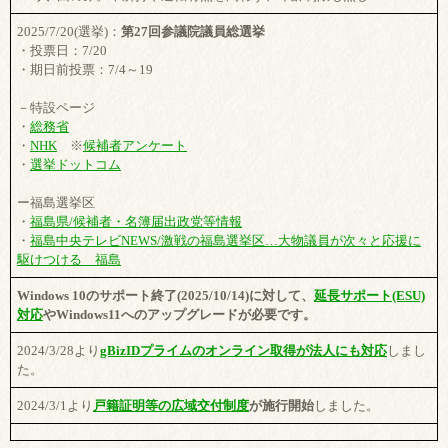
2025/7/20(選挙)：
第27回参議院議員総選挙
・投票日：7/20
・期日前投票：7/4～19
－特設ページ
・
総務省
・
NHK
※
候補者アンケート
・
選挙ドットコム
ー福島選挙区
・
福島県/候補者・名簿届出政党等情報
・
福島中央テレビNEWS/激戦の福島選挙区…大物議員が次々と応援に
駆けつける 福島
Windows 10のサポート終了(2025/10/14)に対して、
延長サポート(ESU)
対応
やWindows11へのアップグレードが必要です。
2024/3/28より
gBizIDプライムのオンライン取得が法人にも対応
しまし
た。
2024/3/1より
戸籍証明等の広域交付制度
が施行開始
しました。