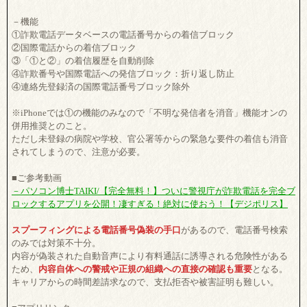
－機能
①詐欺電話データベースの電話番号からの着信ブロック
②国際電話からの着信ブロック
③「①と②」の着信履歴を自動削除
④詐欺番号や国際電話への発信ブロック：折り返し防止
④連絡先登録済の国際電話番号ブロック除外
※iPhoneでは①の機能のみなので「不明な発信者を消音」機能オンの
併用推奨とのこと。
ただし未登録の病院や学校、官公署等からの緊急な要件の着信も消音
されてしまうので、注意が必要。
■ご参考動画
－パソコン博士TAIKI/【完全無料！】ついに警視庁が詐欺電話を完全ブ
ロックするアプリを公開！凄すぎる！絶対に使おう！【デジポリス】
スプーフィングによる電話番号偽装の手口
があるので、電話番号検索
のみでは対策不十分。
内容が偽装された自動音声により有料通話に誘導される危険性がある
ため、
内容自体への警戒や正規の組織への直接の確認も重要
となる。
キャリアからの時間差請求なので、支払拒否や被害証明も難しい。