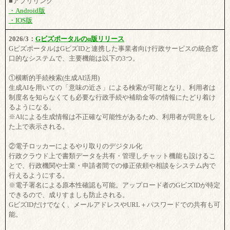
■アプリリンク
・Android版
・IOS版
2026/3：
Gビズポータルのα版リリース
GビズポータルはGビズIDと連携した事業者向け行政サービスの統合窓
口的なシステムで、主要機能は以下の3つ。
①横断的手続検索(生成AI活用)
生成AIを用いての「意味の近さ」による検索が可能となり、利用者は
制度名を知らなくても必要な行政手続や補助金等の情報にたどり着け
るようになる。
※AIによる生成情報は不正確な可能性があるため、利用者が同意をし
た上で表示される。
②電子ロッカーによるやり取りのデジタル化
行政クラウド上で書類データを共有・管理しチャット機能も設けるこ
とで、行政機関や士業・申請者間での修正依頼や相談をシステム内で
行えるようにする。
※電子署名による原本性確認も可能。アップロード者のGビズIDが特定
できるので、成りすましも防止される。
GビズIDだけでなく、メールアドレスやURL＋パスワードでの共有も可
能。