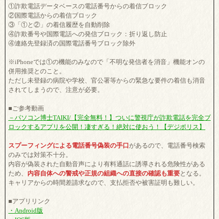
①詐欺電話データベースの電話番号からの着信ブロック
②国際電話からの着信ブロック
③「①と②」の着信履歴を自動削除
④詐欺番号や国際電話への発信ブロック：折り返し防止
④連絡先登録済の国際電話番号ブロック除外
※iPhoneでは①の機能のみなので「不明な発信者を消音」機能オンの
併用推奨とのこと。
ただし未登録の病院や学校、官公署等からの緊急な要件の着信も消音
されてしまうので、注意が必要。
■ご参考動画
－パソコン博士TAIKI/【完全無料！】ついに警視庁が詐欺電話を完全ブ
ロックするアプリを公開！凄すぎる！絶対に使おう！【デジポリス】
スプーフィングによる電話番号偽装の手口
があるので、電話番号検索
のみでは対策不十分。
内容が偽装された自動音声により有料通話に誘導される危険性がある
ため、
内容自体への警戒や正規の組織への直接の確認も重要
となる。
キャリアからの時間差請求なので、支払拒否や被害証明も難しい。
■アプリリンク
・Android版