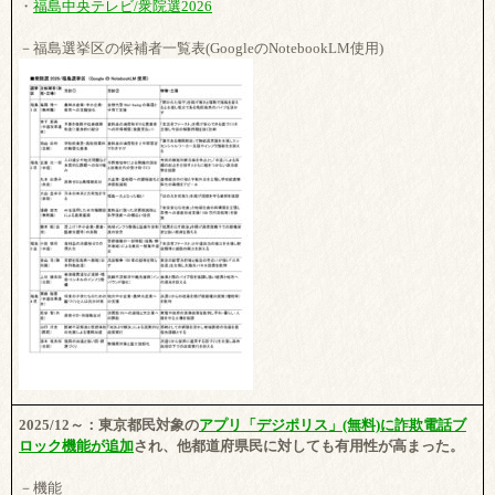
・
福島中央テレビ/衆院選2026
－福島選挙区の候補者一覧表(GoogleのNotebookLM使用)
2025/12～：東京都民対象の
アプリ「デジポリス」(無料)に詐欺電話ブ
ロック機能が追加
され、他都道府県民に対しても有用性が高まった。
－機能