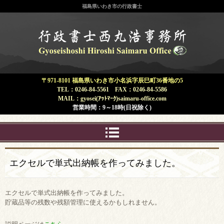
福島県いわき市の行政書士
福島県 いわき市 | 行政書士 西丸浩
事務所
〒971-8101 福島県いわき市小名浜字辰巳町36番地の5
TEL：0246-84-5561 FAX：0246-84-5586
MAIL：gyosei(ｱｯﾄﾏｰｸ)saimaru-office.com
営業時間：9～18時(日祝除く)
エクセルで単式出納帳を作ってみました。
エクセルで単式出納帳を作ってみました。
貯蔵品等の残数や残額管理に使えるかもしれません。