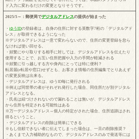
ド入力に変わるだけの変更となりそうです。
2025/5～：郵便局で
デジタルアドレス
の提供が始まった
・
ゆうID
の登録者は、自身の住所に対する英数字7桁の「デジタルアド
レス」が取得できるようになった
※デジタルアドレスは一意で変わらないので、住所の変更登録を怠ら
なければ使い回せる。
・頻繁にやり取りする相手に対しては、デジタルアドレスを伝えたり
使用することで、お互い住所把握や入力の手間が軽減される
※頻繁に引っ越しする方や身内にとっては特に便利？
転居届(e転居や窓口)せずとも、お客さま情報の住所編集でとりあえず
の変更反映は出来る。
・デジタルアドレスは、ゆうID毎に発行される
※例えば同世帯の者がそれぞれ発行した場合、同住所だが別デジタル
アドレスとなる。
・氏名は紐づけされないので漏れることは無いが、デジタルアドレス
から住所を特定される可能性はある
※万一デジタルアドレス⇔個人の特定がされた場合、住所追跡はされ
得るということ。
・デジタルアドレスの削除は簡単にできる
※もし信頼できない者に伝えてしまった場合は、一旦の削除推奨？
・あくまで入力補助的なもので、デジタルアドレスのみで発送等には