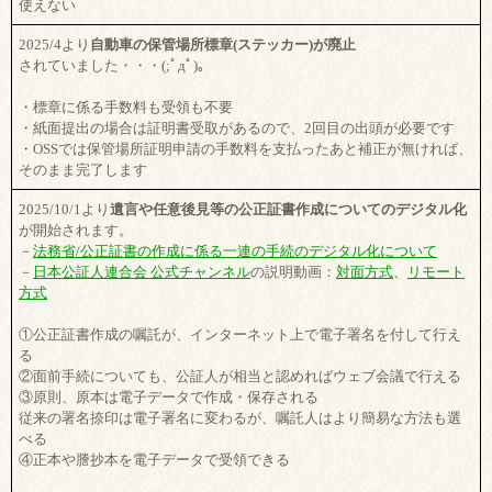
使えない
2025/4より
自動車の保管場所標章(ステッカー)が廃止
されていました・・・(;ﾟдﾟ)。
・標章に係る手数料も受領も不要
・紙面提出の場合は証明書受取があるので、2回目の出頭が必要です
・OSSでは保管場所証明申請の手数料を支払ったあと補正が無ければ、
そのまま完了します
2025/10/1より
遺言や任意後見等の公正証書作成についてのデジタル化
が開始されます。
－
法務省/公正証書の作成に係る一連の手続のデジタル化について
－
日本公証人連合会 公式チャンネル
の説明動画：
対面方式
、
リモート
方式
①公正証書作成の嘱託が、インターネット上で電子署名を付して行え
る
②面前手続についても、公証人が相当と認めればウェブ会議で行える
③原則、原本は電子データで作成・保存される
従来の署名捺印は電子署名に変わるが、嘱託人はより簡易な方法も選
べる
④正本や謄抄本を電子データで受領できる