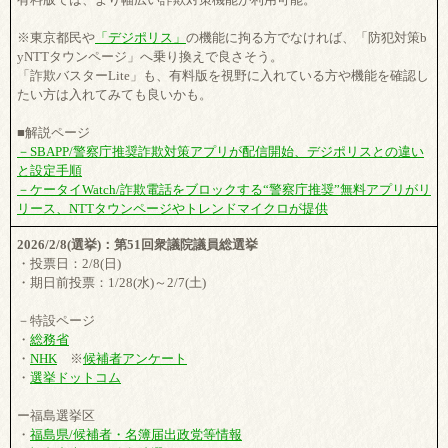
※東京都民や
「デジポリス」
の機能に拘る方でなければ、「防犯対策b
yNTTタウンページ」へ乗り換えで良さそう。
「詐欺バスターLite」も、有料版を視野に入れている方や機能を確認し
たい方は入れてみても良いかも。
■解説ページ
－SBAPP/警察庁推奨詐欺対策アプリが配信開始、デジポリスとの違い
と設定手順
－ケータイWatch/詐欺電話をブロックする“警察庁推奨”無料アプリがリ
リース、NTTタウンページやトレンドマイクロが提供
2026/2/8(選挙)：第51回衆議院議員総選挙
・投票日：2/8(日)
・期日前投票：1/28(水)～2/7(土)
－特設ページ
・
総務省
・
NHK
※
候補者アンケート
・
選挙ドットコム
ー福島選挙区
・
福島県/候補者・名簿届出政党等情報