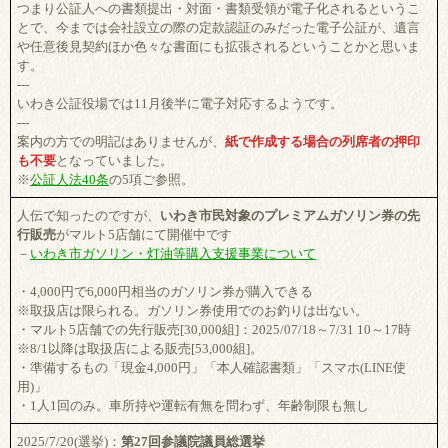
つまり公証人への書類提出・対面・書類受領が電子化されるというこ
とで、今までは会社設立の際の定款認証のみだった電子公証が、遺言
や任意後見契約ほか色々な書面にも拡張されるということかと思いま
す。
---
いわき公証役場では11月後半に電子対応するようです。
---
案内の方での明記はありませんが、
紙で作成する場合の列席者の押印
も不要
となっていました。
※
公証人法40条
の5項ご参照。
人伝で知ったのですが、
いわき市民対象のプレミアムガソリン券の先
行販売
がマルト5店舗にて開催中です
－
いわき市ガソリン・灯油等購入支援事業について
・4,000円で6,000円相当のガソリン券が購入できる
※取扱店は限られる。ガソリン券使用でのお釣りは出ない。
・マルト5店舗での先行販売[30,000組]：2025/07/18～7/31 10～17時
※8/1以降は取扱店による販売[53,000組]。
・準備するもの「現金4,000円」「本人確認書類」「スマホ(LINE使
用)」
・1人1回のみ。車所持や運転有無を問わず、年齢制限も無し
2025/7/20(選挙)：
第27回参議院議員総選挙