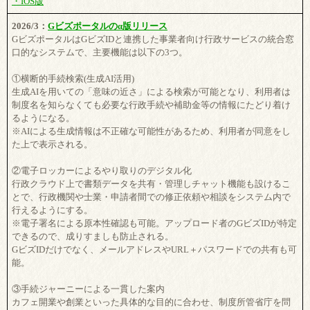
・IOS版
2026/3：
Gビズポータルのα版リリース
GビズポータルはGビズIDと連携した事業者向け行政サービスの統合窓
口的なシステムで、主要機能は以下の3つ。
①横断的手続検索(生成AI活用)
生成AIを用いての「意味の近さ」による検索が可能となり、利用者は
制度名を知らなくても必要な行政手続や補助金等の情報にたどり着け
るようになる。
※AIによる生成情報は不正確な可能性があるため、利用者が同意をし
た上で表示される。
②電子ロッカーによるやり取りのデジタル化
行政クラウド上で書類データを共有・管理しチャット機能も設けるこ
とで、行政機関や士業・申請者間での修正依頼や相談をシステム内で
行えるようにする。
※電子署名による原本性確認も可能。アップロード者のGビズIDが特定
できるので、成りすましも防止される。
GビズIDだけでなく、メールアドレスやURL＋パスワードでの共有も可
能。
③手続ジャーニーによる一貫した案内
カフェ開業や創業といった具体的な目的に合わせ、制度所管省庁を問