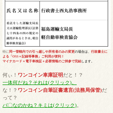
特に
同一管轄内での引っ越しや所有者のみの変更
の場合は、
行政書士に
よる「OSS＋記録等事務」ご利用が便利！
マイナカード＋電子車検証＋必要情報のご持参で完結
します。
何ぃ！
ワンコイン車庫証明
だと！？
一体何だね？それは(クリック)。
な！？
ワンコイン自筆証書遺言(法務局保管)
だ
って？
バ〇なのかね？キミは(クリック)
。