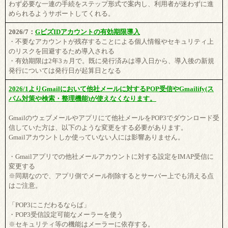
わず必要な一連の手続をステップ形式で案内し、利用者が迷わずに進
められるようサポートしてくれる。
2026/7：
GビズIDアカウントの有効期限導入
・不要なアカウントが残存することによる個人情報やセキュリティ上
のリスクを回避するため導入される
・有効期限は2年3ヵ月で。既に発行済みは導入日から、導入後の新規
発行については発行日が起算日となる
2026/1よりGmailにおいて他社メールに対するPOP受信やGmailify(ス
パム対策や検索・整理機能)が使えなくなります。
Gmailのウェブメールやアプリにて他社メールをPOP3でダウンロード受
信していた方は、以下のような変更をする必要があります。
Gmailアカウントしか使っていない人には影響ありません。
・Gmailアプリでの他社メールアカウントに対する設定をIMAP受信に
変更する
※同期なので、アプリ側でメール削除するとサーバー上でも消える点
はご注意。
「POP3にこだわるならば」
・POP3受信設定可能なメーラーを使う
※セキュリティ等の機能はメーラーに依存する。