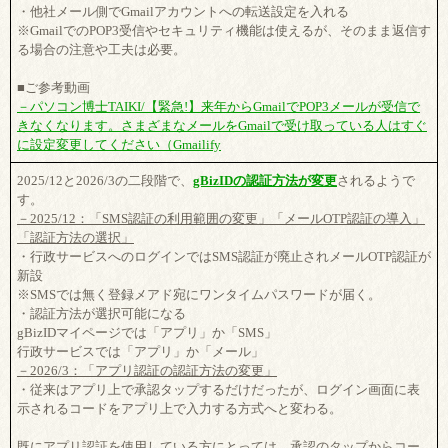
・他社メール側でGmailアカウントへの転送設定を入れる
※GmailでのPOP3受信やセキュリティ機能は使えるが、そのまま返信す
る場合の注意や工夫は必要。
■ご参考動画
－パソコン博士TAIKI/【緊急!】来年からGmailでPOP3メールが受信で
きなくなります。さまざまなメールをGmailで受け取っている人はすぐ
に設定変更してください（Gmailify
2025/12と2026/3の二段階で、
gBizIDの認証方法が変更
されるようで
す。
－2025/12：「SMS認証の利用範囲の変更」「メールOTP認証の導入」
「認証方法の選択」
・行政サービスへのログインではSMS認証が廃止されメールOTP認証が
新設
※SMSでは無く登録メアド宛にワンタイムパスワードが届く。
・認証方法が選択可能になる
gBizIDマイページでは「アプリ」か「SMS」
行政サービスでは「アプリ」か「メール」
－2026/3：「アプリ認証の認証方法の変更」
・従来はアプリ上で承認タップするだけだったが、ログイン画面に表
示されるコードをアプリ上で入力する方式へと変わる。
既にアプリ認証を使用している方にとっては、承認のタップからコー