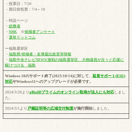
・投票日：7/20
・期日前投票：7/4～19
－特設ページ
・
総務省
・
NHK
※
候補者アンケート
・
選挙ドットコム
ー福島選挙区
・
福島県/候補者・名簿届出政党等情報
・
福島中央テレビNEWS/激戦の福島選挙区…大物議員が次々と応援に
駆けつける 福島
Windows 10のサポート終了(2025/10/14)に対して、
延長サポート(ESU)
対応
やWindows11へのアップグレードが必要です。
2024/3/28より
gBizIDプライムのオンライン取得が法人にも対応
しまし
た。
2024/3/1より
戸籍証明等の広域交付制度
が施行開始
しました。