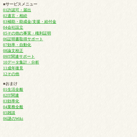
■サービスメニュー
01許認可・届出
02遺言・相続
03補助・助成金/支援・給付金
04会社設立
05その他の事実・権利証明
06証明書取得サポート
07効率・自動化
08論文校正
09IT関連サポート
10データ集計・分析
11成年後見
12その他
■おまけ
01生活全般
02IT関連
03効率化
04業務全般
05雑談
06謎のWiki