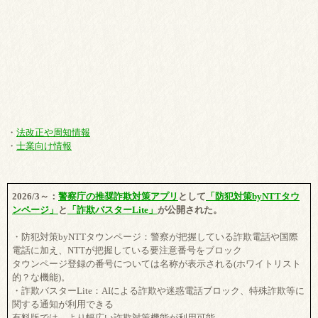
・
法改正や周知情報
・
士業向け情報
2026/3～：
警察庁の推奨詐欺対策アプリ
として
「防犯対策byNTTタウ
ンページ」
と
「詐欺バスターLite」
が公開された。
・防犯対策byNTTタウンページ：警察が把握している詐欺電話や国際
電話に加え、NTTが把握している要注意番号をブロック
タウンページ登録の番号については名称が表示される(ホワイトリスト
的？な機能)。
・詐欺バスターLite：AIによる詐欺や迷惑電話ブロック、特殊詐欺等に
関する通知が利用できる
有料版では、より幅広い詐欺対策機能が利用可能。