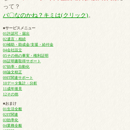
って？
バ〇なのかね？キミは(クリック)
。
■サービスメニュー
01許認可・届出
02遺言・相続
03補助・助成金/支援・給付金
04会社設立
05その他の事実・権利証明
06証明書取得サポート
07効率・自動化
08論文校正
09IT関連サポート
10データ集計・分析
11成年後見
12その他
■おまけ
01生活全般
02IT関連
03効率化
04業務全般