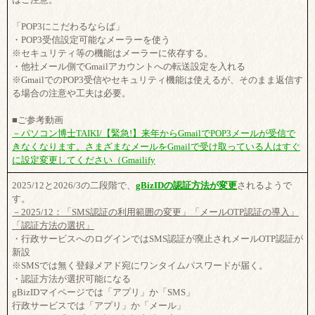
「POP3にこだわるならば」
・POP3受信設定可能なメーラーを使う
※セキュリティ等の機能はメーラーに依存する。
・他社メール側でGmailアカウントへの転送設定を入れる
※GmailでのPOP3受信やセキュリティ機能は使えるが、そのまま返信す
る場合の注意や工夫は必要。
■ご参考動画
－パソコン博士TAIKI/【緊急!】来年からGmailでPOP3メールが受信で
きなくなります。さまざまなメールをGmailで受け取っている人はすぐ
に設定変更してください（Gmailify
2025/12と2026/3の二段階で、
gBizIDの認証方法が変更
されるようで
す。
－2025/12：「SMS認証の利用範囲の変更」「メールOTP認証の導入」
「認証方法の選択」
・行政サービスへのログインではSMS認証が廃止されメールOTP認証が
新設
※SMSでは無く登録メアド宛にワンタイムパスワードが届く。
・認証方法が選択可能になる
gBizIDマイページでは「アプリ」か「SMS」
行政サービスでは「アプリ」か「メール」