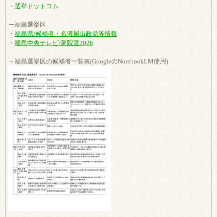
・
選挙ドットコム
ー福島選挙区
・
福島県/候補者・名簿届出政党等情報
・
福島中央テレビ/衆院選2026
－福島選挙区の候補者一覧表(GoogleのNotebookLM使用)