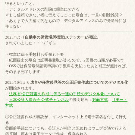
得るということ。
・デジタルアドレスの削除は簡単にできる
※もし信頼できない者に伝えてしまった場合は、一旦の削除推奨？
・あくまで入力補助的なもので、デジタルアドレスのみで発送等には
使えない
2025/4より
自動車の保管場所標章(ステッカー)が廃止
されていました・・・(;ﾟдﾟ)。
・標章に係る手数料も受領も不要
・紙面提出の場合は証明書受取があるので、2回目の出頭が必要です
・OSSでは保管場所証明申請の手数料を支払ったあと補正が無ければ、
そのまま完了します
2025/10/1より
遺言や任意後見等の公正証書作成についてのデジタル化
が開始されます。
－
法務省/公正証書の作成に係る一連の手続のデジタル化について
－
日本公証人連合会 公式チャンネル
の説明動画：
対面方式
、
リモート
方式
①公正証書作成の嘱託が、インターネット上で電子署名を付して行え
る
②面前手続についても、公証人が相当と認めればウェブ会議で行える
③原則、原本は電子データで作成・保存される