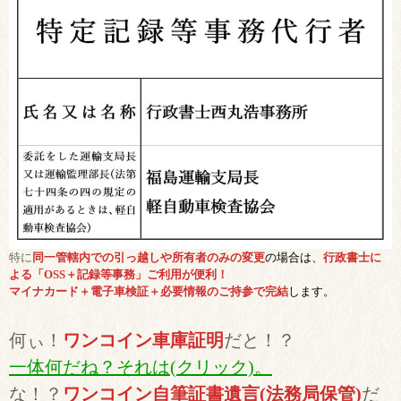
特に
同一管轄内での引っ越しや所有者のみの変更
の場合は、
行政書士に
よる「OSS＋記録等事務」ご利用が便利！
マイナカード＋電子車検証＋必要情報のご持参で完結
します。
何ぃ！
ワンコイン車庫証明
だと！？
一体何だね？それは(クリック)。
な！？
ワンコイン自筆証書遺言(法務局保管)
だ