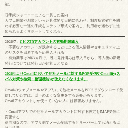
能。
③手続ジャーニーによる一貫した案内
カフェ開業や創業といった具体的な目的に合わせ、制度所管省庁を問
わず必要な一連の手続をステップ形式で案内し、利用者が迷わずに進
められるようサポートしてくれる。
2026/7：
GビズIDアカウントの有効期限導入
・不要なアカウントが残存することによる個人情報やセキュリティ上
のリスクを回避するため導入される
・有効期限は2年3ヵ月で。既に発行済みは導入日から、導入後の新規
発行については発行日が起算日となる
2026/1よりGmailにおいて他社メールに対するPOP受信やGmailify(ス
パム対策や検索・整理機能)が使えなくなります。
Gmailのウェブメールやアプリにて他社メールをPOP3でダウンロード受
信していた方は、以下のような変更をする必要があります。
Gmailアカウントしか使っていない人には影響ありません。
・Gmailアプリでの他社メールアカウントに対する設定をIMAP受信に
変更する
※同期なので、アプリ側でメール削除するとサーバー上でも消える点
はご注意。