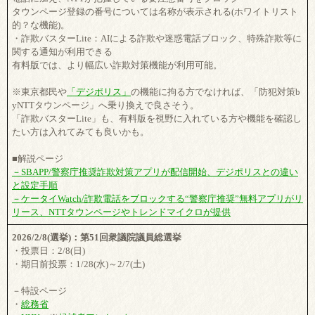
タウンページ登録の番号については名称が表示される(ホワイトリスト
的？な機能)。
・詐欺バスターLite：AIによる詐欺や迷惑電話ブロック、特殊詐欺等に
関する通知が利用できる
有料版では、より幅広い詐欺対策機能が利用可能。
※東京都民や
「デジポリス」
の機能に拘る方でなければ、「防犯対策b
yNTTタウンページ」へ乗り換えで良さそう。
「詐欺バスターLite」も、有料版を視野に入れている方や機能を確認し
たい方は入れてみても良いかも。
■解説ページ
－SBAPP/警察庁推奨詐欺対策アプリが配信開始、デジポリスとの違い
と設定手順
－ケータイWatch/詐欺電話をブロックする“警察庁推奨”無料アプリがリ
リース、NTTタウンページやトレンドマイクロが提供
2026/2/8(選挙)：第51回衆議院議員総選挙
・投票日：2/8(日)
・期日前投票：1/28(水)～2/7(土)
－特設ページ
・
総務省