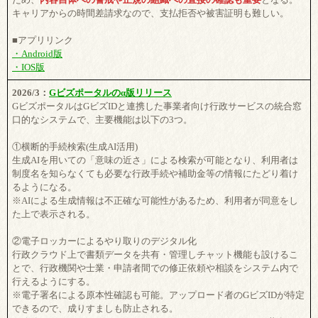
キャリアからの時間差請求なので、支払拒否や被害証明も難しい。
■アプリリンク
・Android版
・IOS版
2026/3：
Gビズポータルのα版リリース
GビズポータルはGビズIDと連携した事業者向け行政サービスの統合窓
口的なシステムで、主要機能は以下の3つ。
①横断的手続検索(生成AI活用)
生成AIを用いての「意味の近さ」による検索が可能となり、利用者は
制度名を知らなくても必要な行政手続や補助金等の情報にたどり着け
るようになる。
※AIによる生成情報は不正確な可能性があるため、利用者が同意をし
た上で表示される。
②電子ロッカーによるやり取りのデジタル化
行政クラウド上で書類データを共有・管理しチャット機能も設けるこ
とで、行政機関や士業・申請者間での修正依頼や相談をシステム内で
行えるようにする。
※電子署名による原本性確認も可能。アップロード者のGビズIDが特定
できるので、成りすましも防止される。