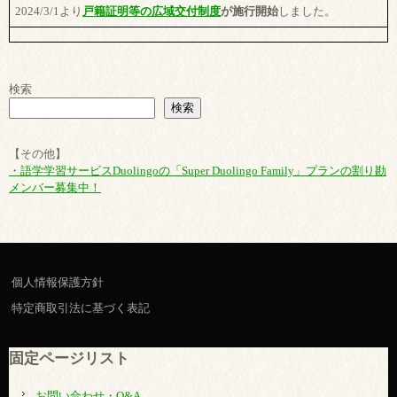
2024/3/1より
戸籍証明等の広域交付制度
が施行開始
しました。
検索
検索
【その他】
・語学学習サービスDuolingoの「Super Duolingo Family」プランの割り勘
メンバー募集中！
個人情報保護方針
特定商取引法に基づく表記
固定ページリスト
お問い合わせ・Q&A