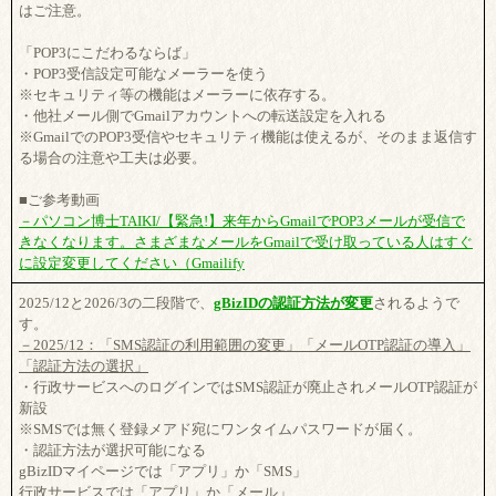
はご注意。
「POP3にこだわるならば」
・POP3受信設定可能なメーラーを使う
※セキュリティ等の機能はメーラーに依存する。
・他社メール側でGmailアカウントへの転送設定を入れる
※GmailでのPOP3受信やセキュリティ機能は使えるが、そのまま返信す
る場合の注意や工夫は必要。
■ご参考動画
－パソコン博士TAIKI/【緊急!】来年からGmailでPOP3メールが受信で
きなくなります。さまざまなメールをGmailで受け取っている人はすぐ
に設定変更してください（Gmailify
2025/12と2026/3の二段階で、
gBizIDの認証方法が変更
されるようで
す。
－2025/12：「SMS認証の利用範囲の変更」「メールOTP認証の導入」
「認証方法の選択」
・行政サービスへのログインではSMS認証が廃止されメールOTP認証が
新設
※SMSでは無く登録メアド宛にワンタイムパスワードが届く。
・認証方法が選択可能になる
gBizIDマイページでは「アプリ」か「SMS」
行政サービスでは「アプリ」か「メール」