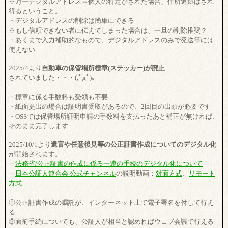
※万一デジタルアドレス⇔個人の特定がされた場合、住所追跡はされ
得るということ。
・デジタルアドレスの削除は簡単にできる
※もし信頼できない者に伝えてしまった場合は、一旦の削除推奨？
・あくまで入力補助的なもので、デジタルアドレスのみで発送等には
使えない
2025/4より
自動車の保管場所標章(ステッカー)が廃止
されていました・・・(;ﾟдﾟ)。
・標章に係る手数料も受領も不要
・紙面提出の場合は証明書受取があるので、2回目の出頭が必要です
・OSSでは保管場所証明申請の手数料を支払ったあと補正が無ければ、
そのまま完了します
2025/10/1より
遺言や任意後見等の公正証書作成についてのデジタル化
が開始されます。
－
法務省/公正証書の作成に係る一連の手続のデジタル化について
－
日本公証人連合会 公式チャンネル
の説明動画：
対面方式
、
リモート
方式
①公正証書作成の嘱託が、インターネット上で電子署名を付して行え
る
②面前手続についても、公証人が相当と認めればウェブ会議で行える