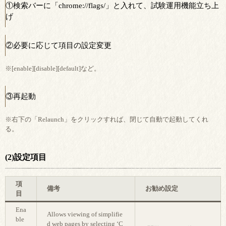
①検索バーに「chrome://flags/」と入れて、試験運用機能立ち上
げ
②必要に応じて項目の設定変更
※[enable][disable][default]など。
③再起動
※右下の「Relaunch」をクリックすれば、閉じて自動で起動してくれ
る。
(2)設定項目
項
備考
お勧め設定
目
Ena
Allows viewing of simplifie
ble
d web pages by selecting ‘C