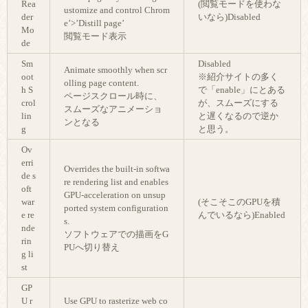
Rea
(閲覧モードを使わな
ustomize and control Chrom
der
いなら)Disabled
e’>’Distill page’
Mo
閲覧モード表示
de
Sm
Disabled
Animate smoothly when scr
oot
※紹介サイトの多く
olling page content.
h S
で「enable」にとある
ページスクロール時に、
crol
が、スムーズにする
スムーズなアニメーショ
lin
と遅くなるので逆か
ンとなる
g
と思う。
Ov
erri
Overrides the built-in softwa
de s
re rendering list and enables
oft
GPU-acceleration on unsup
war
(そこそこのGPUを積
ported system configuration
e re
んでいるなら)Enabled
s.
nde
ソフトウェアでの描画をG
rin
PUへ切り替え
g li
st
GP
U r
Use GPU to rasterize web co