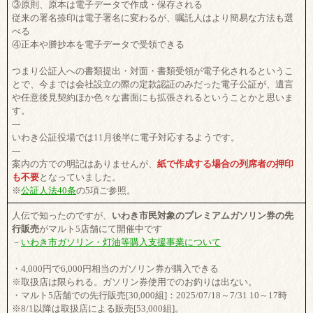
③原則、原本は電子データで作成・保存される
従来の署名捺印は電子署名に変わるが、嘱託人はより簡易な方法も選
べる
④正本や謄抄本を電子データで受領できる
つまり公証人への書類提出・対面・書類受領が電子化されるというこ
とで、今までは会社設立の際の定款認証のみだった電子公証が、遺言
や任意後見契約ほか色々な書面にも拡張されるということかと思いま
す。
---
いわき公証役場では11月後半に電子対応するようです。
---
案内の方での明記はありませんが、
紙で作成する場合の列席者の押印
も不要
となっていました。
※
公証人法40条
の5項ご参照。
人伝で知ったのですが、
いわき市民対象のプレミアムガソリン券の先
行販売
がマルト5店舗にて開催中です
－
いわき市ガソリン・灯油等購入支援事業について
・4,000円で6,000円相当のガソリン券が購入できる
※取扱店は限られる。ガソリン券使用でのお釣りは出ない。
・マルト5店舗での先行販売[30,000組]：2025/07/18～7/31 10～17時
※8/1以降は取扱店による販売[53,000組]。