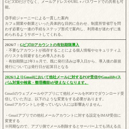
GビズIDだけでなく、メールアドレスやURL＋パスワードでの共有も可
能。
③手続ジャーニーによる一貫した案内
カフェ開業や創業といった具体的な目的に合わせ、制度所管省庁を問
わず必要な一連の手続をステップ形式で案内し、利用者が迷わずに進
められるようサポートしてくれる。
2026/7：
GビズIDアカウントの有効期限導入
・不要なアカウントが残存することによる個人情報やセキュリティ上
のリスクを回避するため導入される
・有効期限は2年3ヵ月で。既に発行済みは導入日から、導入後の新規
発行については発行日が起算日となる
2026/1よりGmailにおいて他社メールに対するPOP受信やGmailify(ス
パム対策や検索・整理機能)が使えなくなります。
Gmailのウェブメールやアプリにて他社メールをPOP3でダウンロード受
信していた方は、以下のような変更をする必要があります。
Gmailアカウントしか使っていない人には影響ありません。
・Gmailアプリでの他社メールアカウントに対する設定をIMAP受信に
変更する
※同期なので、アプリ側でメール削除するとサーバー上でも消える点