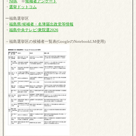
・
NHK
※
候補者アンケート
・
選挙ドットコム
ー福島選挙区
・
福島県/候補者・名簿届出政党等情報
・
福島中央テレビ/衆院選2026
－福島選挙区の候補者一覧表(GoogleのNotebookLM使用)