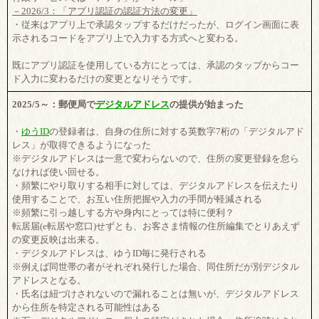
－2026/3：「アプリ認証の認証方法の変更」
・従来はアプリ上で承認タップするだけだったが、ログイン画面に表
示されるコードをアプリ上で入力する方式へと変わる。
既にアプリ認証を使用している方にとっては、承認のタップからコー
ド入力に変わるだけの変更となりそうです。
2025/5～：郵便局で
デジタルアドレス
の提供が始まった
・
ゆうID
の登録者は、自身の住所に対する英数字7桁の「デジタルアド
レス」が取得できるようになった
※デジタルアドレスは一意で変わらないので、住所の変更登録を怠ら
なければ使い回せる。
・頻繁にやり取りする相手に対しては、デジタルアドレスを伝えたり
使用することで、お互い住所把握や入力の手間が軽減される
※頻繁に引っ越しする方や身内にとっては特に便利？
転居届(e転居や窓口)せずとも、お客さま情報の住所編集でとりあえず
の変更反映は出来る。
・デジタルアドレスは、ゆうID毎に発行される
※例えば同世帯の者がそれぞれ発行した場合、同住所だが別デジタル
アドレスとなる。
・氏名は紐づけされないので漏れることは無いが、デジタルアドレス
から住所を特定される可能性はある