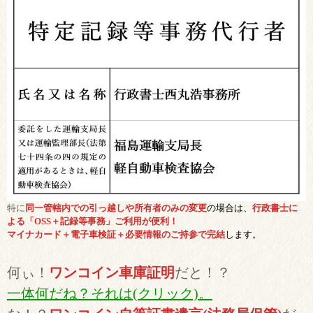
特に
同一管轄内での引っ越しや所有者のみの変更
の場合は、
行政書士に
よる「OSS＋記録等事務」ご利用が便利！
マイナカード＋電子車検証＋必要情報のご持参で完結
します。
何ぃ！
ワンコイン車庫証明
だと！？
一体何だね？それは(クリック)。