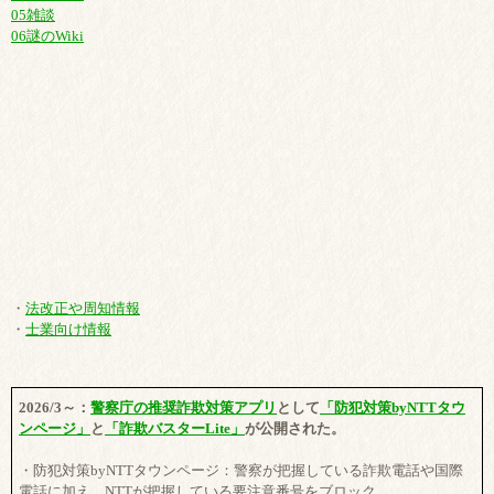
05雑談
06謎のWiki
・
法改正や周知情報
・
士業向け情報
2026/3～：
警察庁の推奨詐欺対策アプリ
として
「防犯対策byNTTタウ
ンページ」
と
「詐欺バスターLite」
が公開された。
・防犯対策byNTTタウンページ：警察が把握している詐欺電話や国際
電話に加え、NTTが把握している要注意番号をブロック