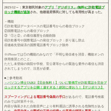
2025/12～：東京都民対象の
アプリ「デジポリス」(無料)に詐欺電話ブ
ロック機能が追加
され、他都道府県民に対しても有用性が高まった。
－機能
①詐欺電話データベースの電話番号からの着信ブロック
②国際電話からの着信ブロック
③「①と②」の着信履歴を自動削除
④詐欺番号や国際電話への発信ブロック：折り返し防止
④連絡先登録済の国際電話番号ブロック除外
※iPhoneでは①の機能のみなので「不明な発信者を消音」機能オンの
併用推奨とのこと。
ただし未登録の病院や学校、官公署等からの緊急な要件の着信も消音
されてしまうので、注意が必要。
■ご参考動画
－パソコン博士TAIKI/【完全無料！】ついに警視庁が詐欺電話を完全ブ
ロックするアプリを公開！凄すぎる！絶対に使おう！【デジポリス】
スプーフィングによる電話番号偽装の手口
があるので、電話番号検索
のみでは対策不十分。
内容が偽装された自動音声により有料通話に誘導される危険性がある
ため、
内容自体への警戒や正規の組織への直接の確認も重要
となる。