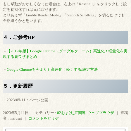
もし挙動がおかしくなった場合は、右上の「Reset all」をクリックして設
定を初期化すれば元に戻せます。
とりあえず「Enable Reader Mode」「Smooth Scrolling」を切るだけでも
全然違うかと思います。
４．ご参考HP
－
【2019年版】Google Chrome（グーグルクローム）高速化！軽量化を実
現する裏ワザまとめ
－
Google Chromeを今よりも高速化！軽くする/設定方法
５．更新履歴
・2023/05/11：ページ公開
2023年5月11日
|
カテゴリー :
02おまけ_IT関連, ウェブブラウザ
|
投稿
者 : marusai
|
コメントをどうぞ