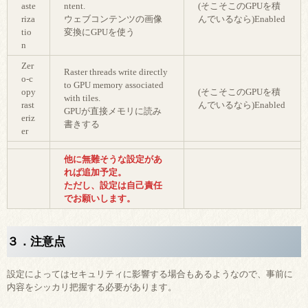
aste
ntent.
(そこそこのGPUを積
riza
ウェブコンテンツの画像
んでいるなら)Enabled
tio
変換にGPUを使う
n
Zer
Raster threads write directly
o-c
to GPU memory associated
opy
(そこそこのGPUを積
with tiles.
rast
んでいるなら)Enabled
GPUが直接メモリに読み
eriz
書きする
er
他に無難そうな設定があ
れば追加予定。
ただし、設定は自己責任
でお願いします。
３．注意点
設定によってはセキュリティに影響する場合もあるようなので、事前に
内容をシッカリ把握する必要があります。