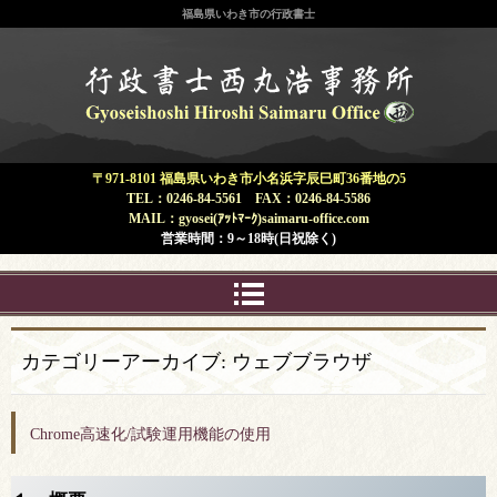
福島県いわき市の行政書士
福島県 いわき市 | 行政書士 西丸浩
事務所
〒971-8101 福島県いわき市小名浜字辰巳町36番地の5
TEL：0246-84-5561 FAX：0246-84-5586
MAIL：gyosei(ｱｯﾄﾏｰｸ)saimaru-office.com
営業時間：9～18時(日祝除く)
カテゴリーアーカイブ:
ウェブブラウザ
Chrome高速化/試験運用機能の使用