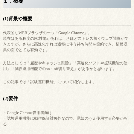
１．概要
(1)背景や概要
代表的なWEBブラウザの一つ「Google Chrome」。
現在はある程度のPC性能があれば、さほどストレス無くウェブ閲覧がで
きますが、さらに高速化すれば遷移に伴う待ち時間を節約でき、情報収
集の面でとても有効です。
方法としては「履歴やキャッシュ削除」「高速化ソフトや拡張機能の使
用」「試験運用機能でのon・off切り替え」があるかと思います。
この記事では「試験運用機能」について紹介します。
(2)要件
・Google Chrome愛用者向け
・試験運用機能は動作保証対象外なので、承知のうえ使用する必要があ
る