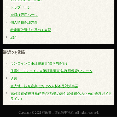
トップページ
会員様専用ページ
個人情報保護方針
特定商取引法に基づく表記
紹介
最近の投稿
ワンコイン自筆証書遺言(法務局保管)
保護中: ワンコイン自筆証書遺言(法務局保管)フォーム
遺言
観光地・観光産業における人材不足対策事業
高付加価値経営旅館等(宿泊業の高付加価値化のための経営ガイド
ライン)
Copyright © 2021 行政書士西丸浩事務所, All rights reserved.