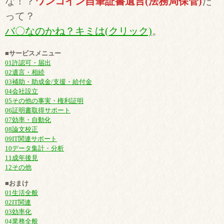
な！？
ワンコイン自筆証書遺言(法務局保管)
だ
って？
バ〇なのかね？キミは(クリック)
。
■サービスメニュー
01許認可・届出
02遺言・相続
03補助・助成金/支援・給付金
04会社設立
05その他の事実・権利証明
06証明書取得サポート
07効率・自動化
08論文校正
09IT関連サポート
10データ集計・分析
11成年後見
12その他
■おまけ
01生活全般
02IT関連
03効率化
04業務全般