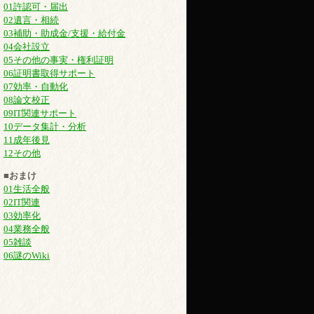
01許認可・届出
02遺言・相続
03補助・助成金/支援・給付金
04会社設立
05その他の事実・権利証明
06証明書取得サポート
07効率・自動化
08論文校正
09IT関連サポート
10データ集計・分析
11成年後見
12その他
■おまけ
01生活全般
02IT関連
03効率化
04業務全般
05雑談
06謎のWiki