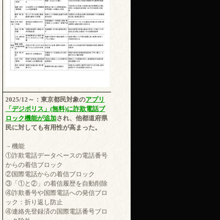
2025/12～：東京都民対象の
アプリ
「デジポリス」(無料)に詐欺電話ブ
ロック機能が追加
され、他都道府県
民に対しても有用性が高まった。
－機能
①詐欺電話データベースの電話番号
からの着信ブロック
②国際電話からの着信ブロック
③「①と②」の着信履歴を自動削除
④詐欺番号や国際電話への発信ブロ
ック：折り返し防止
④連絡先登録済の国際電話番号ブロ