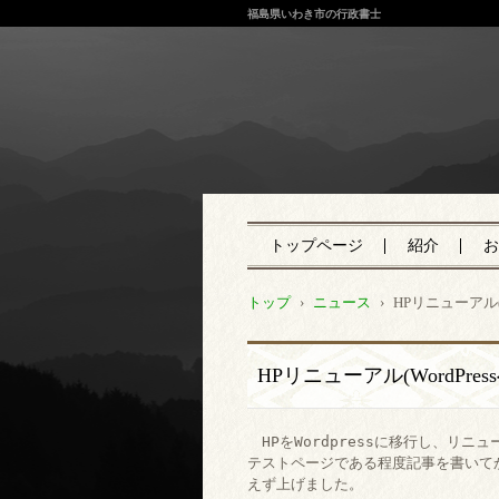
福島県いわき市の行政書士
トップページ
紹介
お
トップ
›
ニュース
›
HPリニューアル(
HPリニューアル(WordPre
　HPをWordpressに移行し、リニュ
テストページである程度記事を書いて
えず上げました。
