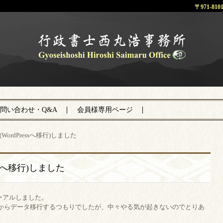
〒971-8
福島県 いわき市 | 行政書士 西丸浩
事務所
問い合わせ・Q&A
会員様専用ページ
WordPressへ移行)しました
ssへ移行)しました
ーアルしました。

からデータ移行するつもりでしたが、中々やる気が起きないのでとりあ