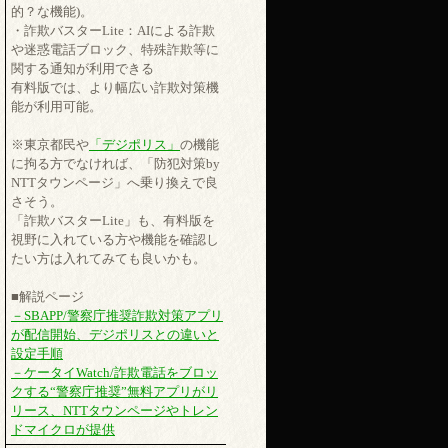
的？な機能)。
・詐欺バスターLite：AIによる詐欺
や迷惑電話ブロック、特殊詐欺等に
関する通知が利用できる
有料版では、より幅広い詐欺対策機
能が利用可能。
※東京都民や
「デジポリス」
の機能
に拘る方でなければ、「防犯対策by
NTTタウンページ」へ乗り換えで良
さそう。
「詐欺バスターLite」も、有料版を
視野に入れている方や機能を確認し
たい方は入れてみても良いかも。
■解説ページ
－SBAPP/警察庁推奨詐欺対策アプリ
が配信開始、デジポリスとの違いと
設定手順
－ケータイWatch/詐欺電話をブロッ
クする“警察庁推奨”無料アプリがリ
リース、NTTタウンページやトレン
ドマイクロが提供