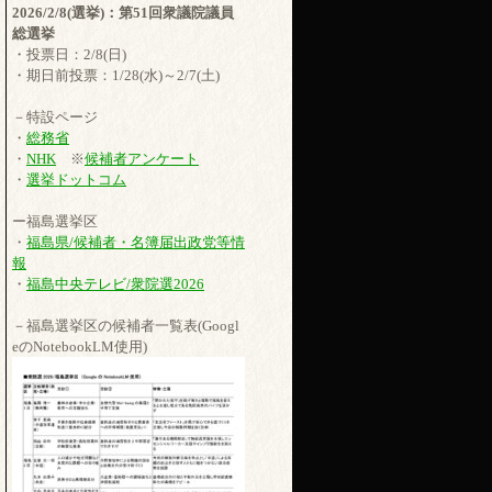
2026/2/8(選挙)：第51回衆議院議員
総選挙
・投票日：2/8(日)
・期日前投票：1/28(水)～2/7(土)
－特設ページ
・
総務省
・
NHK
※
候補者アンケート
・
選挙ドットコム
ー福島選挙区
・
福島県/候補者・名簿届出政党等情
報
・
福島中央テレビ/衆院選2026
－福島選挙区の候補者一覧表(Googl
eのNotebookLM使用)