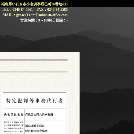
101 福島県いわき市小名浜字辰巳町36番地の5
TEL：0246-84-5561 FAX：0246-84-5586
MAIL：gyosei(ｱｯﾄﾏｰｸ)saimaru-office.com
営業時間：9～18時(日祝除く)