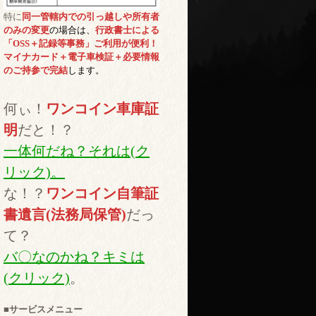
特に
同一管轄内での引っ越しや所有者
のみの変更
の場合は、
行政書士による
「OSS＋記録等事務」ご利用が便利！
マイナカード＋電子車検証＋必要情報
のご持参で完結
します。
何ぃ！
ワンコイン車庫証
明
だと！？
一体何だね？それは(ク
リック)。
な！？
ワンコイン自筆証
書遺言(法務局保管)
だっ
て？
バ〇なのかね？キミは
(クリック)
。
■サービスメニュー