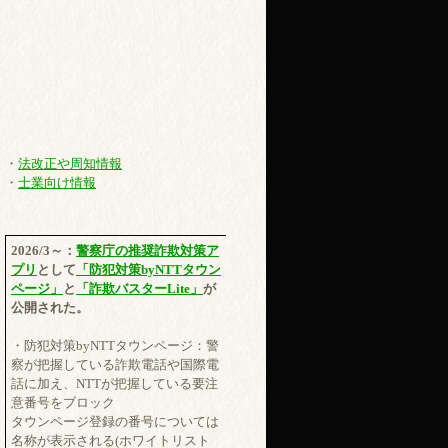
・
法改正や周知情報
・
士業向け情報
2026/3～：
警察庁の推奨詐欺対策ア
プリ
として
「防犯対策byNTTタウン
ページ」
と
「詐欺バスターLite」
が
公開された。
・防犯対策byNTTタウンページ：警
察が把握している詐欺電話や国際電
話に加え、NTTが把握している要注
意番号をブロック
タウンページ登録の番号については
名称が表示される(ホワイトリスト