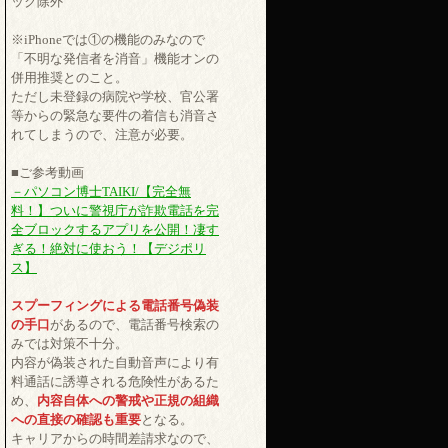
ック除外
※iPhoneでは①の機能のみなので
「不明な発信者を消音」機能オンの
併用推奨とのこと。
ただし未登録の病院や学校、官公署
等からの緊急な要件の着信も消音さ
れてしまうので、注意が必要。
■ご参考動画
－パソコン博士TAIKI/【完全無
料！】ついに警視庁が詐欺電話を完
全ブロックするアプリを公開！凄す
ぎる！絶対に使おう！【デジポリ
ス】
スプーフィングによる電話番号偽装
の手口
があるので、電話番号検索の
みでは対策不十分。
内容が偽装された自動音声により有
料通話に誘導される危険性があるた
め、
内容自体への警戒や正規の組織
への直接の確認も重要
となる。
キャリアからの時間差請求なので、