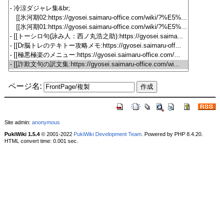
ページ名:
Site admin:
anonymous
PukiWiki 1.5.4
© 2001-2022
PukiWiki Development Team
. Powered by PHP 8.4.20.
HTML convert time: 0.001 sec.